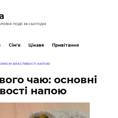
a
ловні події за сьогодні
е
Сім’я
Цікаве
Привітання
КОРИСНІ ВЛАСТИВОСТІ НАПОЮ
ого чаю: основні
вості напою