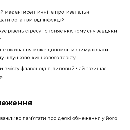
й має антисептичні та протизапальні
щати організм від інфекцій.
жує рівень стресу і сприяє якісному сну завдяки
.
рне вживання може допомогти стимулювати
ту шлунково-кишкового тракту.
ки вмісту флавоноїдів, липовий чай захищає
у.
меження
 важливо пам’ятати про деякі обмеження у його