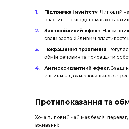
Підтримка імунітету
. Липовий ча
властивості, які допомагають захи
Заспокійливий ефект
. Напій зни
своїм заспокійливим властивостям
Покращення травлення
. Регуля
обмін речовин та покращити робо
Антиоксидантний ефект
. Завдя
клітини від окислювального стрес
Протипоказання та об
Хоча липовий чай має безліч переваг,
вживанні: