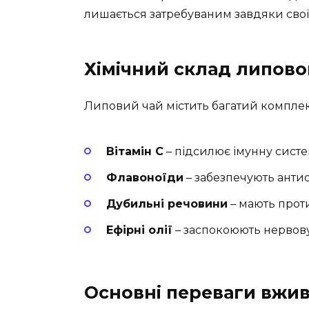
лишається затребуваним завдяки сво
Хімічний склад липово
Липовий чай містить багатий комплекс
Вітамін С
– підсилює імунну систе
Флавоноїди
– забезпечують анти
Дубильні речовини
– мають проти
Ефірні олії
– заспокоюють нервову
Основні переваги вжи