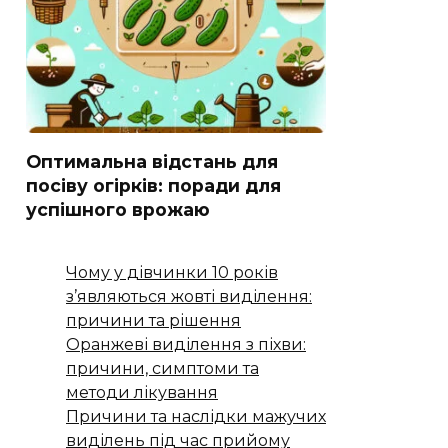
Оптимальна відстань для
посіву огірків: поради для
успішного врожаю
Чому у дівчинки 10 років
з’являються жовті виділення:
причини та рішення
Оранжеві виділення з піхви:
причини, симптоми та
методи лікування
Причини та наслідки мажучих
виділень під час прийому