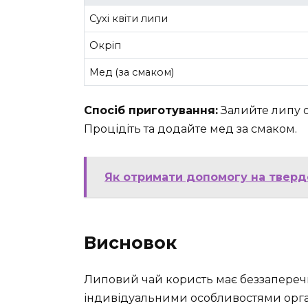
Сухі квіти липи
Окріп
Мед (за смаком)
Спосіб приготування:
Залийте липу о
Процідіть та додайте мед за смаком.
Як отримати допомогу на тверде
Висновок
Липовий чай користь має беззаперечно
індивідуальними особливостями орга