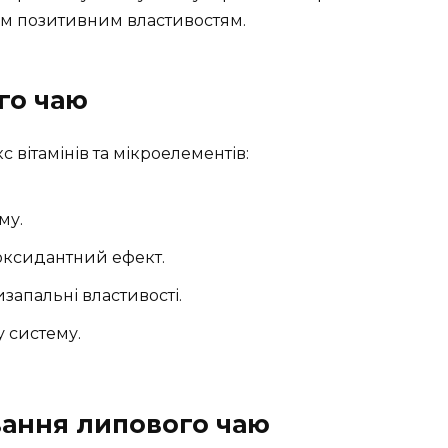
їм позитивним властивостям.
го чаю
 вітамінів та мікроелементів:
му.
оксидантний ефект.
запальні властивості.
 систему.
вання липового чаю