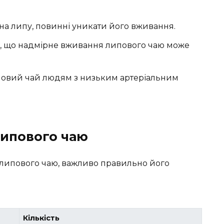
 на липу, повинні уникати його вживання.
я, що надмірне вживання липового чаю може
повий чай людям з низьким артеріальним
липового чаю
липового чаю, важливо правильно його
Кількість