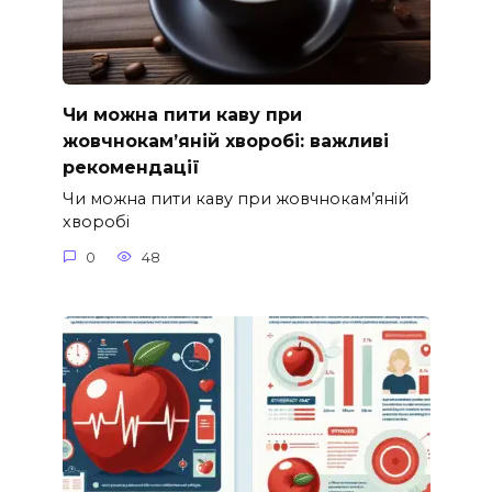
Чи можна пити каву при
жовчнокам’яній хворобі: важливі
рекомендації
Чи можна пити каву при жовчнокам’яній
хворобі
0
48