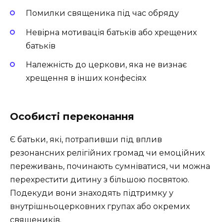
Помилки священика під час обряду
Невірна мотивація батьків або хрещених
батьків
Належність до церкови, яка не визнає
хрещення в інших конфесіях
Особисті переконання
Є батьки, які, потрапивши під вплив
резонансних релігійних громад чи емоційних
переживань, починають сумніватися, чи можна
перехрестити дитину з більшою посвятою.
Подекуди вони знаходять підтримку у
внутрішньоцерковних групах або окремих
священиків.