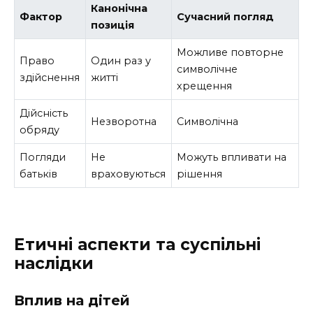
Канонічна
Фактор
Сучасний погляд
позиція
Можливе повторне
Право
Один раз у
символічне
здійснення
житті
хрещення
Дійсність
Незворотна
Символічна
обряду
Погляди
Не
Можуть впливати на
батьків
враховуються
рішення
Етичні аспекти та суспільні
наслідки
Вплив на дітей