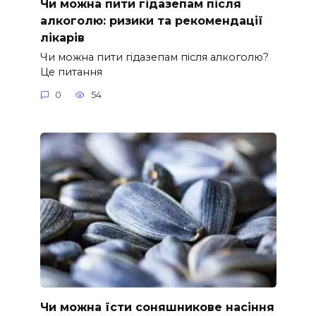
Чи можна пити гідазепам після
алкоголю: ризики та рекомендації
лікарів
Чи можна пити гідазепам після алкоголю?
Це питання
0
54
Чи можна їсти соняшникове насіння