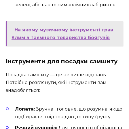
зелені, або навіть символічних лабіринтів.
На якому музичному інструменті грав
Клим з Таємного товариства боягузів
Інструменти для посадки самшиту
Посадка самшиту — це не лише відстань.
Потрібно розглянути, які інструменти вам
знадобляться:
Лопата:
Зручна і головне, що розумна, якщо
підбираєте її відповідно до типу ґрунту.
Ручний кущоріз:
Для точності в обрізанні та