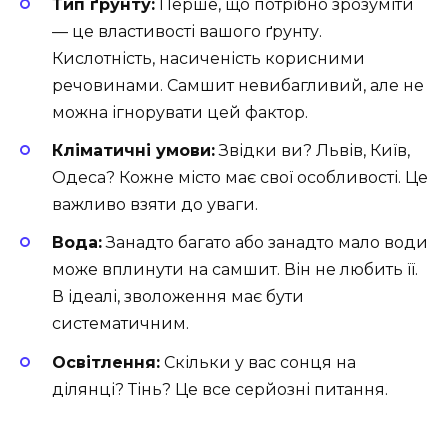
Тип ґрунту:
Перше, що потрібно зрозуміти
— це властивості вашого ґрунту.
Кислотність, насиченість корисними
речовинами. Самшит невибагливий, але не
можна ігнорувати цей фактор.
Кліматичні умови:
Звідки ви? Львів, Київ,
Одеса? Кожне місто має свої особливості. Це
важливо взяти до уваги.
Вода:
Занадто багато або занадто мало води
може вплинути на самшит. Він не любить її.
В ідеалі, зволоження має бути
систематичним.
Освітлення:
Скільки у вас сонця на
ділянці? Тінь? Це все серйозні питання.