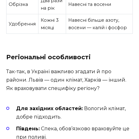
Два рази
Обрізка
Навесні та восени
на рік
Кожні 3
Навесні більше азоту,
Удобрення
місяці
восени — калій і фосфор
Регіональні особливості
Так-так, в Україні важливо згадати й про
райони. Львів — один клімат, Харків — інший.
Як враховувати специфіку регіону?
Для західних областей:
Вологий клімат,
добре підходить.
Південь:
Спека, обов’язково враховуйте це
при поливі.