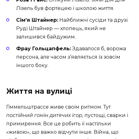
Лізель був фортецею і школою життя.
Сім’я Штайнер:
Найближчі сусіди та друзі.
Руді Штайнер — хлопець, який не
залишився байдужим.
Фрау Гольцапфель:
Здавалося б, ворожа
персона, але часом з’являється із зовсім
іншого боку.
Життя на вулиці
Гіммельштрассе живе своїм ритмом. Тут
постійний гомін дитячих ігор
, пустощі, сварки і
примирення. Все це робить її настільки
«живою», що важко відчути інше. Війна, що