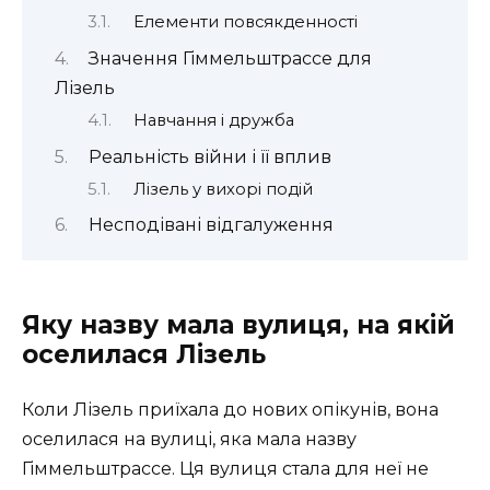
Елементи повсякденності
Значення Гіммельштрассе для
Лізель
Навчання і дружба
Реальність війни і її вплив
Лізель у вихорі подій
Несподівані відгалуження
Яку назву мала вулиця, на якій
оселилася Лізель
Коли Лізель приїхала до нових опікунів, вона
оселилася на вулиці, яка мала назву
Гіммельштрассе. Ця вулиця стала для неї не