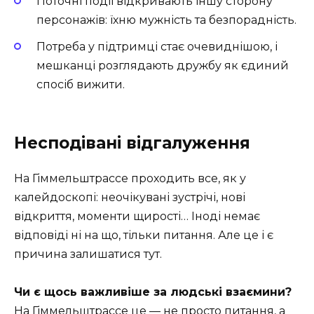
Поточні події відкривають іншу сторону
персонажів: їхню мужність та безпорадність.
Потреба у підтримці стає очевиднішою, і
мешканці розглядають дружбу як єдиний
спосіб вижити.
Несподівані відгалуження
На Гіммельштрассе проходить все, як у
калейдоскопі: неочікувані зустрічі, нові
відкриття, моменти щирості… Іноді немає
відповіді ні на що, тільки питання. Але це і є
причина залишатися тут.
Чи є щось важливіше за людські взаємини?
На Гіммельштрассе це — не просто питання, а