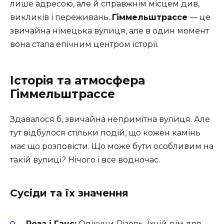
лише адресою, але й справжнім місцем див,
викликів і переживань.
Гіммельштрассе
— це
звичайна німецька вулиця, але в один момент
вона стала епічним центром історії.
Історія та атмосфера
Гіммельштрассе
Здавалося б, звичайна непримітна вулиця. Але
тут відбулося стільки подій, що кожен камінь
має що розповісти. Що може бути особливим на
такій вулиці? Нічого і все водночас.
Сусіди та їх значення
Роза і Ганс:
Опікуни Лізель. Їхній дім для