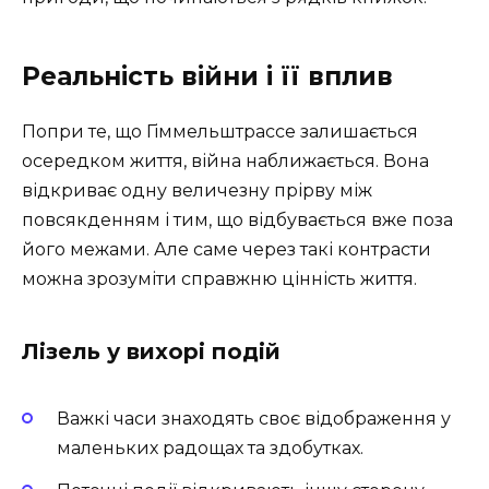
Реальність війни і її вплив
Попри те, що Гіммельштрассе залишається
осередком життя, війна наближається. Вона
відкриває одну величезну прірву між
повсякденням і тим, що відбувається вже поза
його межами. Але саме через такі контрасти
можна зрозуміти справжню цінність життя.
Лізель у вихорі подій
Важкі часи знаходять своє відображення у
маленьких радощах та здобутках.