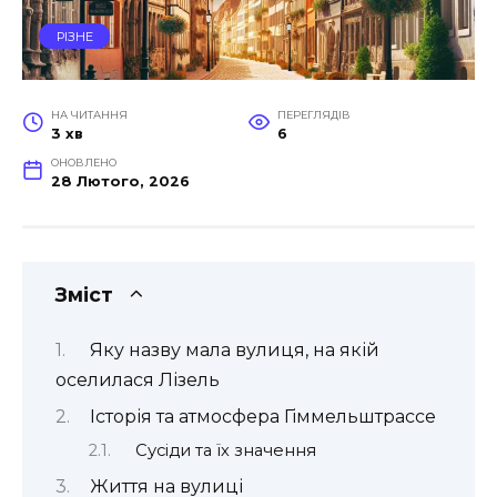
РІЗНЕ
НА ЧИТАННЯ
ПЕРЕГЛЯДІВ
3 хв
6
ОНОВЛЕНО
28 Лютого, 2026
Зміст
Яку назву мала вулиця, на якій
оселилася Лізель
Історія та атмосфера Гіммельштрассе
Сусіди та їх значення
Життя на вулиці