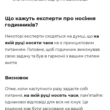
Що кажуть експерти про носіння
годинників?
Некоторі експерти сходяться на думці, що
на
якій руці носяти часи
не є принциповим
питанням. Головне, щоб годинник виконував
свою задачу та був в гармонії з вашим стилем
життя.
Висновок
Отже, коли наступного разу задасте собі
питання,
на якій руці носять часи
, пам’ятайте:
однакової відповіді для всіх не існує. Це
рішення має бути засноване на вашій