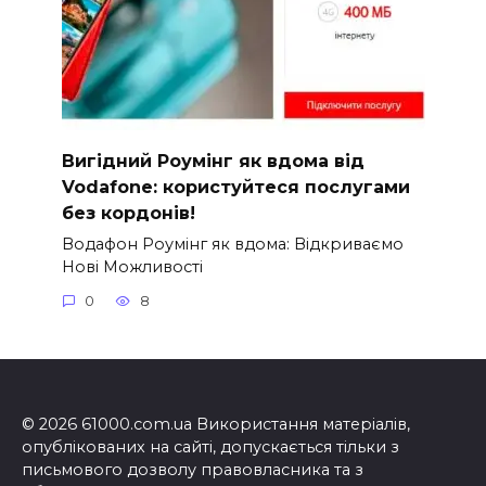
Вигідний Роумінг як вдома від
Vodafone: користуйтеся послугами
без кордонів!
Водафон Роумінг як вдома: Відкриваємо
Нові Можливості
0
8
© 2026 61000.com.ua Використання матеріалів,
опублікованих на сайті, допускається тільки з
письмового дозволу правовласника та з