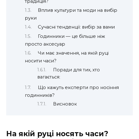
традиція?
Вплив культури та моди на вибір
руки
Сучасні тенденції: вибір за вами
Годинники — це більше ніж
просто аксесуар
Чи має значення, на якій руці
носити часи?
Поради для тих, хто
вагається:
Що кажуть експерти про носіння
годинників?
Висновок
На якій руці носять часи?