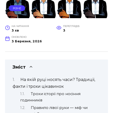
РІЗНЕ
НА ЧИТАННЯ
ПЕРЕГЛЯДІВ
3 хв
3
ОНОВЛЕНО
3 Березня, 2026
Зміст
На якій руці носять часи? Традиції,
факти і трохи цікавинок
Трохи історії про носіння
годинників
Правило лівої руки — міф чи