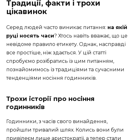
Традиції, факти і трохи
цікавинок
Серед людей часто виникає питання:
на якій
руці носять часи
? Хтось навіть вважає, що це
невідоме правило етикету. Однак, насправді
все простіше, ніж здається. У цій статті
спробуємо розібратись із цим питанням,
познайомимось із традиціями та сучасними
тенденціями носіння годинників.
Трохи історії про носіння
годинників
Годинники, з часів свого винайдення,
пройшли тривалий шлях. Колись вони були
привілеєм лише аристократії, а тепер стали