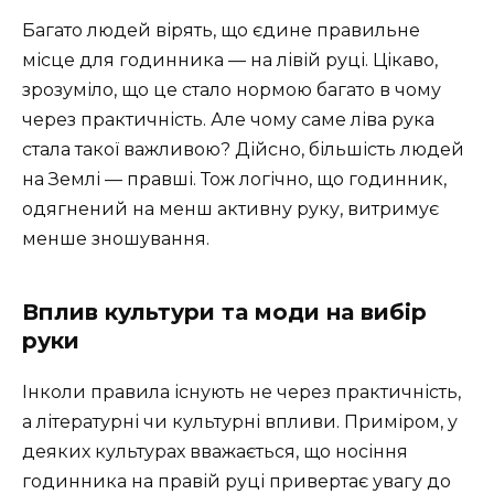
Багато людей вірять, що єдине правильне
місце для годинника — на лівій руці. Цікаво,
зрозуміло, що це стало нормою багато в чому
через практичність. Але чому саме ліва рука
стала такої важливою? Дійсно, більшість людей
на Землі — правші. Тож логічно, що годинник,
одягнений на менш активну руку, витримує
менше зношування.
Вплив культури та моди на вибір
руки
Інколи правила існують не через практичність,
а літературні чи культурні впливи. Приміром, у
деяких культурах вважається, що носіння
годинника на правій руці привертає увагу до