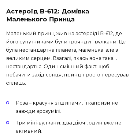
Астероїд B-612: Домівка
Маленького Принца
Маленький принц жив на астероїді B-612, де
його супутниками були троянди і вулкани. Це
була нестандартна планета, маленька, але з
великим серцем. Взагалі, якась вона така…
нестандартна. Один смішний факт: щоб
побачити захід сонця, принц просто пересував
стілець.
Роза – красуня зі шипами. Її капризи не
завжди зрозумілі.
Три міні-вулкани: два діючі, один вже не
активний.