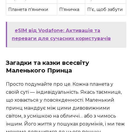
Планета п’янички
П’яничка
П’є, щоб забути
eSIM від Vodafone: Активація та
переваги для сучасних користувачів
Загадки та казки всесвіту
Маленького Принца
Просто подумайте про це. Кожна планета у
своїй суті — індивідуальність. Якась таємниця,
що ховається у повсякденності. Маленький
принц мандрує між цими дивовижними
світом, з усмішкою на обличчі… або з чимось
іншим. Його життя у пошуках розумінія, і ми теж
можемо долучитися до цього пошуку.