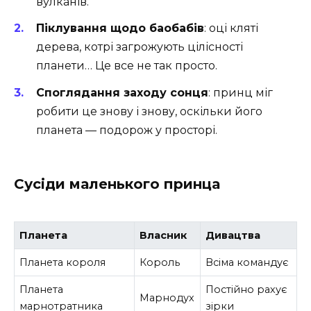
вулканів.
Піклування щодо баобабів
: оці кляті
дерева, котрі загрожують цілісності
планети… Це все не так просто.
Споглядання заходу сонця
: принц міг
робити це знову і знову, оскільки його
планета — подорож у просторі.
Сусіди маленького принца
Планета
Власник
Дивацтва
Планета короля
Король
Всіма командує
Планета
Постійно рахує
Марнодух
марнотратника
зірки