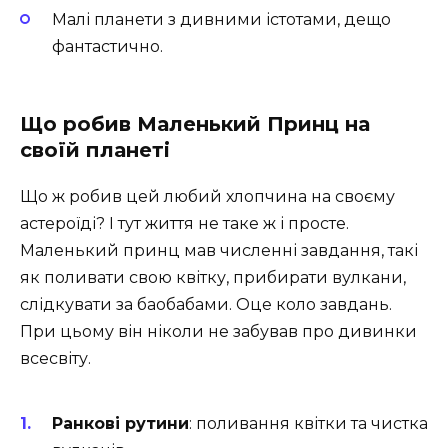
Малі планети з дивними істотами, дещо
фантастично.
Що робив Маленький Принц на
своїй планеті
Що ж робив цей любий хлопчина на своєму
астероїді? І тут життя не таке ж і просте.
Маленький принц мав численні завдання, такі
як поливати свою квітку, прибирати вулкани,
слідкувати за баобабами. Оце коло завдань.
При цьому він ніколи не забував про дивинки
всесвіту.
Ранкові рутини
: поливання квітки та чистка