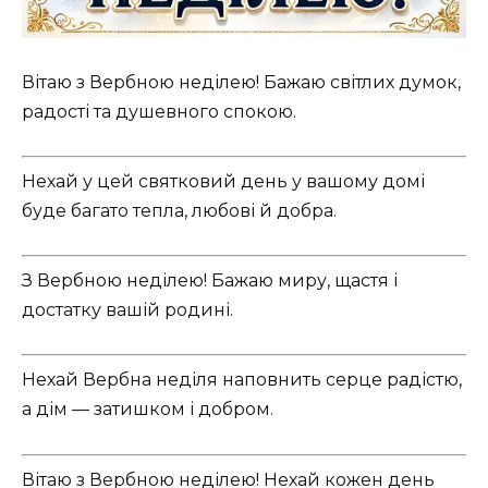
Вітаю з Вербною неділею! Бажаю світлих думок,
радості та душевного спокою.
Нехай у цей святковий день у вашому домі
буде багато тепла, любові й добра.
З Вербною неділею! Бажаю миру, щастя і
достатку вашій родині.
Нехай Вербна неділя наповнить серце радістю,
а дім — затишком і добром.
Вітаю з Вербною неділею! Нехай кожен день