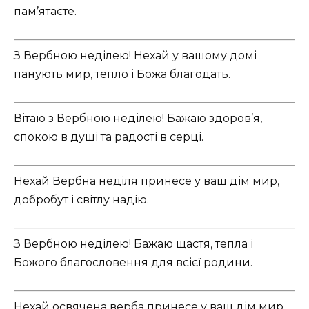
пам’ятаєте.
З Вербною неділею! Нехай у вашому домі
панують мир, тепло і Божа благодать.
Вітаю з Вербною неділею! Бажаю здоров’я,
спокою в душі та радості в серці.
Нехай Вербна неділя принесе у ваш дім мир,
добробут і світлу надію.
З Вербною неділею! Бажаю щастя, тепла і
Божого благословення для всієї родини.
Нехай освячена верба принесе у ваш дім мир,