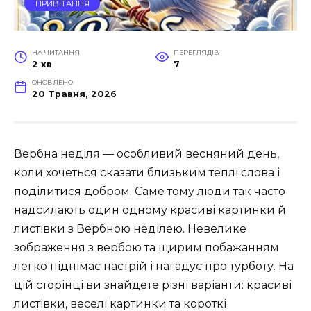
ПРИВІТАННЯ
НА ЧИТАННЯ
ПЕРЕГЛЯДІВ
2 хв
7
ОНОВЛЕНО
20 Травня, 2026
Вербна неділя — особливий весняний день,
коли хочеться сказати близьким теплі слова і
поділитися добром. Саме тому люди так часто
надсилають один одному красиві картинки й
листівки з Вербною неділею. Невелике
зображення з вербою та щирим побажанням
легко піднімає настрій і нагадує про турботу. На
цій сторінці ви знайдете різні варіанти: красиві
листівки, веселі картинки та короткі