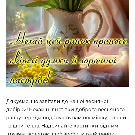
Дякуємо, що завітали до нашої весняної
добірки! Нехай ці листівки доброго весняного
ранку середи подарують вам посмішку, спокій і
трішки тепла. Надсилайте картинки рідним,
друзям і колегам, щоб зробити їхній ранок