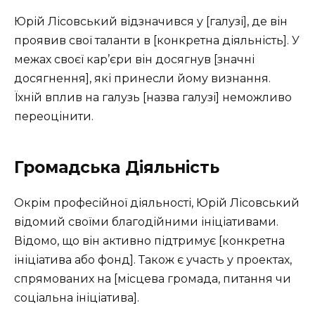
Юрій Лісовський відзначився у [галузі], де він
проявив свої таланти в [конкретна діяльність]. У
межах своєї кар’єри він досягнув [значні
досягнення], які принесли йому визнання.
Їхній вплив на галузь [назва галузі] неможливо
переоцінити.
Громадська Діяльність
Окрім професійної діяльності, Юрій Лісовський
відомий своїми благодійними ініціативами.
Відомо, що він активно підтримує [конкретна
ініціатива або фонд]. Також є участь у проектах,
спрямованих на [місцева громада, питання чи
соціальна ініціатива].