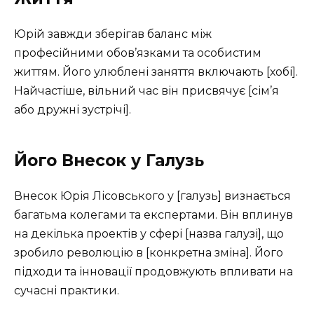
Юрій завжди зберігав баланс між
професійними обов’язками та особистим
життям. Його улюблені заняття включають [хобі].
Найчастіше, вільний час він присвячує [сім’я
або дружні зустрічі].
Його Внесок у Галузь
Внесок Юрія Лісовського у [галузь] визнається
багатьма колегами та експертами. Він вплинув
на декілька проектів у сфері [назва галузі], що
зробило революцію в [конкретна зміна]. Його
підходи та інновації продовжують впливати на
сучасні практики.