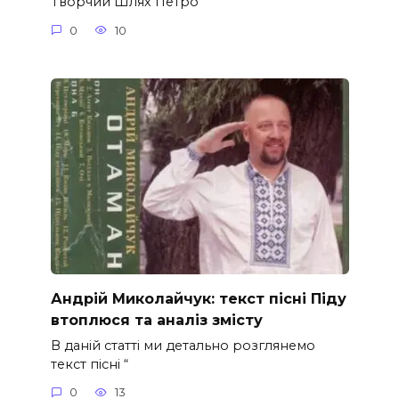
Творчий Шлях Петро
0
10
Андрій Миколайчук: текст пісні Піду
втоплюся та аналіз змісту
В даній статті ми детально розглянемо
текст пісні “
0
13