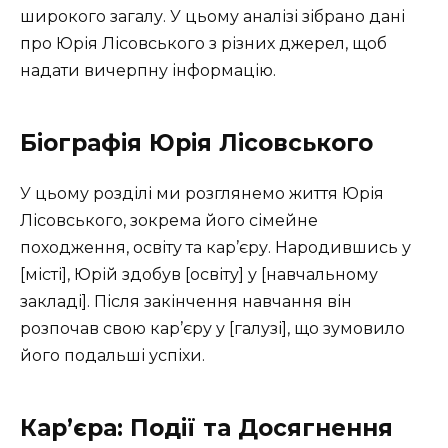
широкого загалу. У цьому аналізі зібрано дані
про Юрія Лісовського з різних джерел, щоб
надати вичерпну інформацію.
Біографія Юрія Лісовського
У цьому розділі ми розглянемо життя Юрія
Лісовського, зокрема його сімейне
походження, освіту та кар’єру. Народившись у
[місті], Юрій здобув [освіту] у [навчальному
закладі]. Після закінчення навчання він
розпочав свою кар’єру у [галузі], що зумовило
його подальші успіхи.
Кар’єра: Події та Досягнення