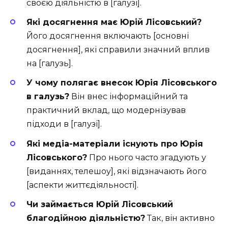
своєю діяльністю в [галузі].
Які досягнення має Юрій Лісовський?
Його досягнення включають [основні
досягнення], які справили значний вплив
на [галузь].
У чому полягає внесок Юрія Лісовського
в галузь?
Він внес інформаційний та
практичний вклад, що модернізував
підходи в [галузі].
Які медіа-матеріали існують про Юрія
Лісовського?
Про нього часто згадують у
[виданнях, телешоу], які відзначають його
[аспекти життєдіяльності].
Чи займається Юрій Лісовський
благодійною діяльністю?
Так, він активно