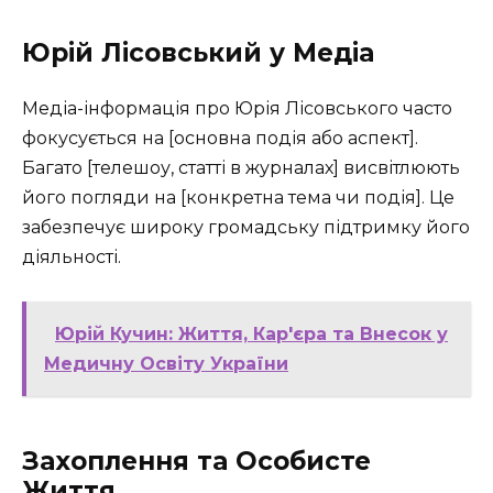
Юрій Лісовський у Медіа
Медіа-інформація про Юрія Лісовського часто
фокусується на [основна подія або аспект].
Багато [телешоу, статті в журналах] висвітлюють
його погляди на [конкретна тема чи подія]. Це
забезпечує широку громадську підтримку його
діяльності.
Юрій Кучин: Життя, Кар'єра та Внесок у
Медичну Освіту України
Захоплення та Особисте
Життя