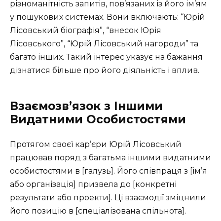
різноманітність запитів, пов’язаних із його ім’ям
у пошукових системах. Вони включають: “Юрій
Лісовський біографія”, “внесок Юрія
Лісовського”, “Юрій Лісовський нагороди” та
багато інших. Такий інтерес указує на бажання
дізнатися більше про його діяльність і вплив.
Взаємозв’язок з Іншими
Видатними Особистостями
Протягом своєї кар’єри Юрій Лісовський
працював поряд з багатьма іншими видатними
особистостями в [галузь]. Його співпраця з [ім’я
або організація] призвела до [конкретні
результати або проекти]. Ці взаємодії зміцнили
його позицію в [спеціалізована спільнота].