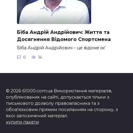
Біба Андрій Андрійович: Життя та
Досягнення Відомого Спортсмена
Біба Андрій Андрійович – це відоме ім’
0
14
© 2026 61000.com.ua Використання матеріалів,
опублікованих на сайті, допускається тільки з
письмового дозволу правовласника та з
обов'язковим прямим посиланням на сторінку, з
якої запозичений матеріал.
купити пакети