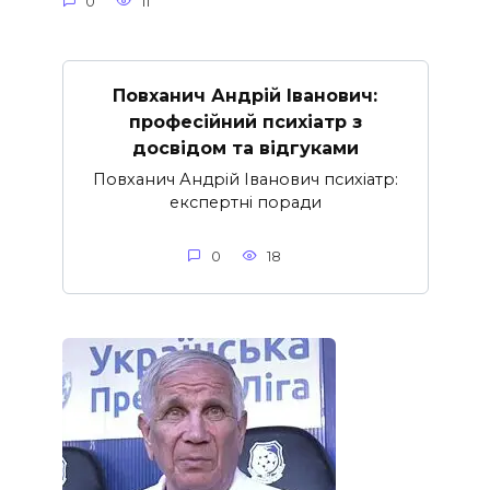
0
11
Повханич Андрій Іванович:
професійний психіатр з
досвідом та відгуками
Повханич Андрій Іванович психіатр:
експертні поради
0
18