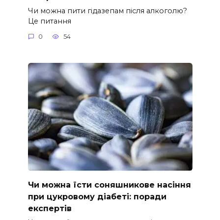
Чи можна пити гідазепам після алкоголю?
Це питання
0
54
Чи можна їсти соняшникове насіння
при цукровому діабеті: поради
експертів