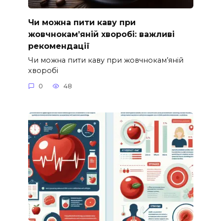
Чи можна пити каву при
жовчнокам’яній хворобі: важливі
рекомендації
Чи можна пити каву при жовчнокам’яній
хворобі
0
48