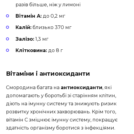
разів більше, ніж у лимоні
Вітамін A:
до 0,2 мг
Калій:
близько 370 мг
Залізо:
1,3 мг
Клітковина:
до 8 г
Вітаміни і антиоксиданти
Смородина багата на
антиоксиданти
, які
допомагають у боротьбі зі старінням клітин,
діють на імунну систему та знижують ризик
розвитку хронічних захворювань. Крім того,
вітамін C зміцнює імунну систему, покращує
здатність організму боротися з інфекціями.