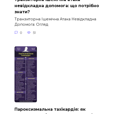
невідкладна допомога: що потрібно
знати?
Транзиторна Ішемічна Атака Невідкладна
Допомога: Огляд
0
51
Пароксизмальна тахікардія: як