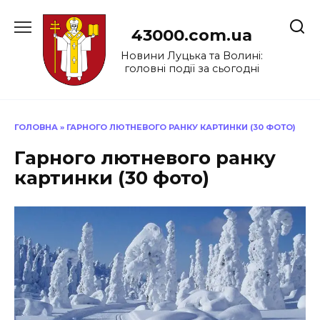
Перейти
до
43000.com.ua
вмісту
Новини Луцька та Волині:
головні події за сьогодні
ГОЛОВНА
»
ГАРНОГО ЛЮТНЕВОГО РАНКУ КАРТИНКИ (30 ФОТО)
Гарного лютневого ранку
картинки (30 фото)