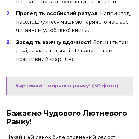
планування та переоцінки своїх цілей.
Проведіть особистий ритуал
: Наприклад,
насолоджуйтеся чашкою гарячого чаю або
читанням улюбленої книги.
Заведіть звичку вдячності
: Запишіть три
речі, за які ви вдячні. Це надасть вам
позитивний старт дня.
Картинки – мирного ранку! (30 фото)
Бажаємо Чудового Лютневого
Ранку!
Нехай цей ранок буде сповнений радості і