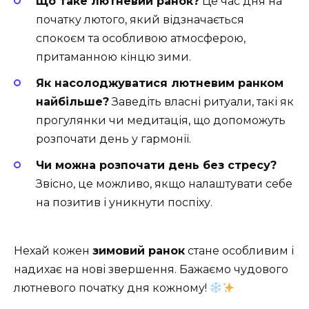
Що таке лютневий ранок?
Це час дня на
початку лютого, який відзначається
спокоєм та особливою атмосферою,
притаманною кінцю зими.
Як насолоджуватися лютневим ранком
найбільше?
Заведіть власні ритуали, такі як
прогулянки чи медитація, що допоможуть
розпочати день у гармонії.
Чи можна розпочати день без стресу?
Звісно, це можливо, якщо налаштувати себе
на позитив і уникнути поспіху.
Нехай кожен
зимовий ранок
стане особливим і
надихає на нові звершення. Бажаємо чудового
лютневого початку дня кожному!