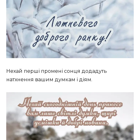
Нехай перші промені сонця додадуть
натхнення вашим думкам і діям.