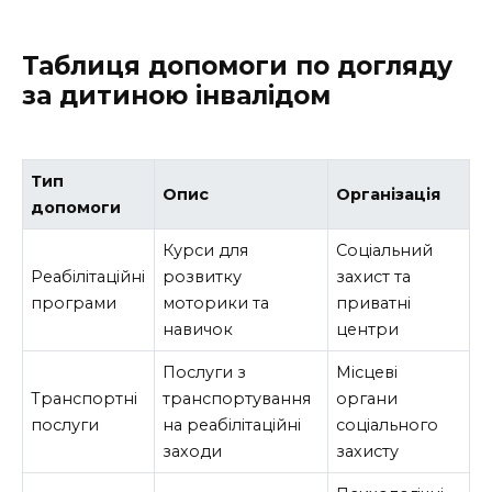
Таблиця допомоги по догляду
за дитиною інвалідом
Тип
Опис
Організація
допомоги
Курси для
Соціальний
Реабілітаційні
розвитку
захист та
програми
моторики та
приватні
навичок
центри
Послуги з
Місцеві
Транспортні
транспортування
органи
послуги
на реабілітаційні
соціального
заходи
захисту