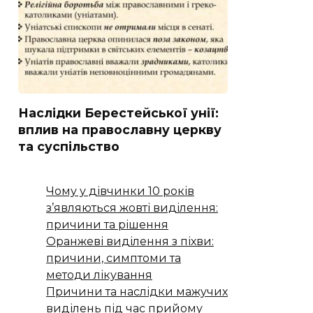
Наслідки Берестейської унії:
вплив на православну церкву
та суспільство
Чому у дівчинки 10 років
з’являються жовті виділення:
причини та рішення
Оранжеві виділення з піхви:
причини, симптоми та
методи лікування
Причини та наслідки мажучих
виділень під час прийому