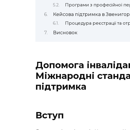
Програми з професійної пер
Кейсова підтримка в Звенигор
Процедура реєстрації та о
Висновок
Допомога інваліда
Міжнародні станда
підтримка
Вступ