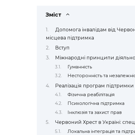
Зміст
Допомога інвалідам від Червон
місцева підтримка
Вступ
Міжнародні принципи діяльнос
Гуманність
Несторонність та незалежні
Реалізація програм підтримки 
Фізична реабілітація
Психологічна підтримка
Інклюзія та захист прав
Червоний Хрест в Україні: спе
Локальна інтеграція та підт