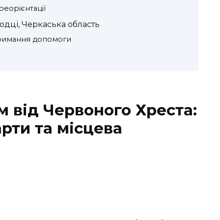
еорієнтації
одці, Черкаська область
тримання допомоги
м від Червоного Хреста:
рти та місцева