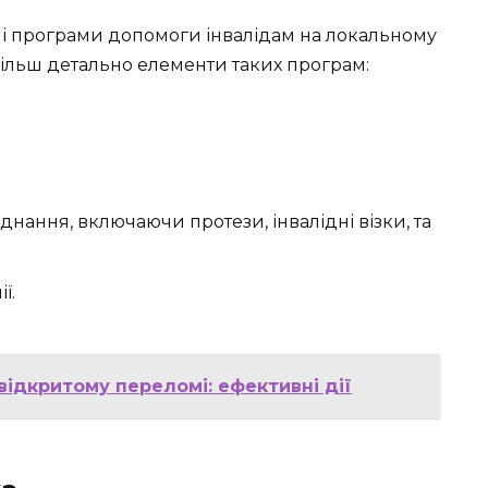
ні програми допомоги інвалідам на локальному
більш детально елементи таких програм:
нання, включаючи протези, інвалідні візки, та
ї.
ідкритому переломі: ефективні дії