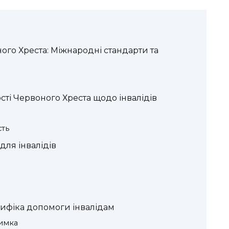
ого Хреста: Міжнародні стандарти та
ті Червоного Хреста щодо інвалідів
сть
для інвалідів
цифіка допомоги інвалідам
римка