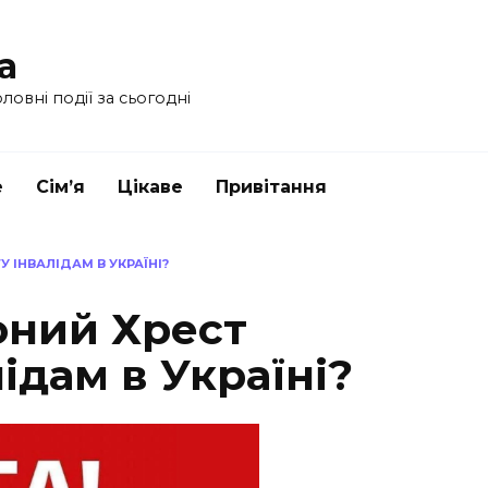
a
ловні події за сьогодні
е
Сім’я
Цікаве
Привітання
 ІНВАЛІДАМ В УКРАЇНІ?
оний Хрест
ідам в Україні?