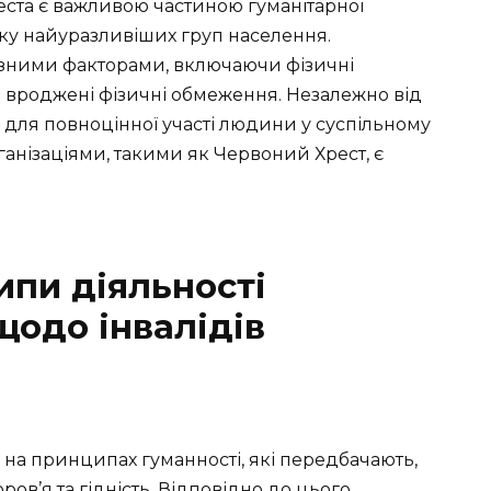
еста є важливою частиною гуманітарної
мку найуразливіших груп населення.
ізними факторами, включаючи фізичні
о вроджені фізичні обмеження. Незалежно від
и для повноцінної участі людини у суспільному
ганізаціями, такими як Червоний Хрест, є
пи діяльності
щодо інвалідів
 на принципах гуманності, які передбачають,
ов’я та гідність. Відповідно до цього,