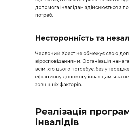
допомога інвалідам здійснюється з пов
потреб.
Несторонність та неза
Червоний Хрест не обмежує свою до
віросповіданнями. Організація намаг
всім, хто цього потребує, без упередж
ефективну допомогу інвалідам, яка не
зовнішніх факторів.
Реалізація програ
інвалідів