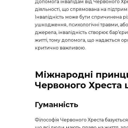
Допомога інвалідам від Червоного Хр
діяльності, що спрямована на підтри
Інвалідність може бути спричинена р
ушкодження, психологічні травми, аб
джерела, інвалідність створює бар’єр
житті, тому допомога, що надається ор
критично важливою.
Міжнародні принци
Червоного Хреста 
Гуманність
Філософія Червоного Хреста базується
що всі люди мають право на життя, здор