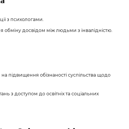
ка
ції з психологами.
я обміну досвідом між людьми з інвалідністю.
в
і на підвищення обізнаності суспільства щодо
нь з доступом до освітніх та соціальних