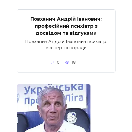
Повханич Андрій Іванович:
професійний психіатр з
досвідом та відгуками
Повханич Андрій Іванович психіатр:
експертні поради
0
18