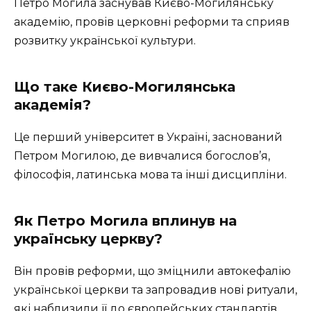
Петро Могила заснував Києво-Могилянську
академію, провів церковні реформи та сприяв
розвитку української культури.
Що таке Києво-Могилянська
академія?
Це перший університет в Україні, заснований
Петром Могилою, де вивчалися богослов’я,
філософія, латинська мова та інші дисципліни.
Як Петро Могила вплинув на
українську церкву?
Він провів реформи, що зміцнили автокефалію
української церкви та запровадив нові ритуали,
які наблизили її до європейських стандартів.