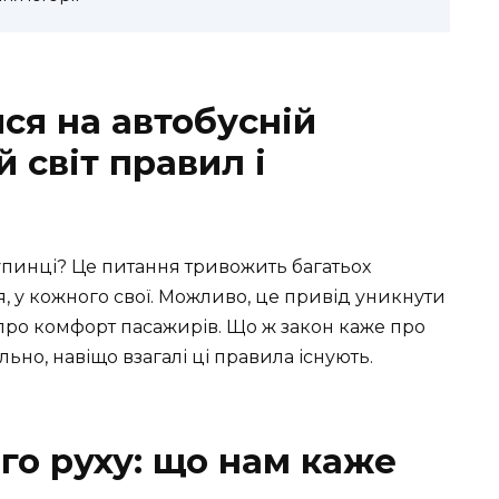
ся на автобусній
 світ правил і
упинці? Це питання тривожить багатьох
я, у кожного свої. Можливо, це привід уникнути
 про комфорт пасажирів. Що ж закон каже про
но, навіщо взагалі ці правила існують.
о руху: що нам каже