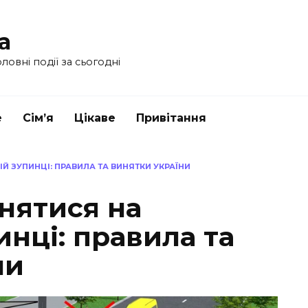
a
ловні події за сьогодні
е
Сім’я
Цікаве
Привітання
Й ЗУПИНЦІ: ПРАВИЛА ТА ВИНЯТКИ УКРАЇНИ
нятися на
инці: правила та
ни