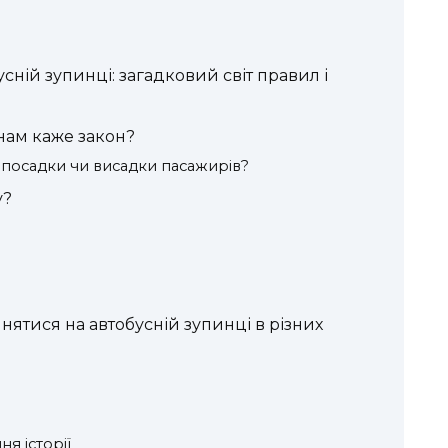
сній зупинці: загадковий світ правил і
нам каже закон?
посадки чи висадки пасажирів?
у?
?
ятися на автобусній зупинці в різних
я історії