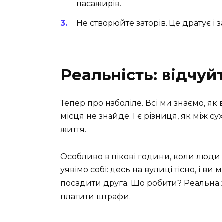
пасажирів.
Не створюйте заторів. Це дратує і 
Реальність: відчуй
Тепер про наболіле. Всі ми знаємо, як 
місця не знайде. І є різниця, як між
життя.
Особливо в пікові години, коли люди п
уявімо собі: десь на вулиці тісно, і 
посадити друга. Що робити? Реальна жи
платити штрафи.