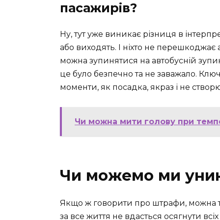
пасажирів?
Ну, тут уже виникає різниця в інтерпр
або виходять. І ніхто не перешкоджає 
можна зупинятися на автобусній зупи
це було безпечно та не заважало. Ключ
моменти, як посадка, якраз і не ство
Чи можна мити голову при темпе
Чи можемо ми уни
Якщо ж говорити про штрафи, можна те
за все життя не вдасться осягнути всі