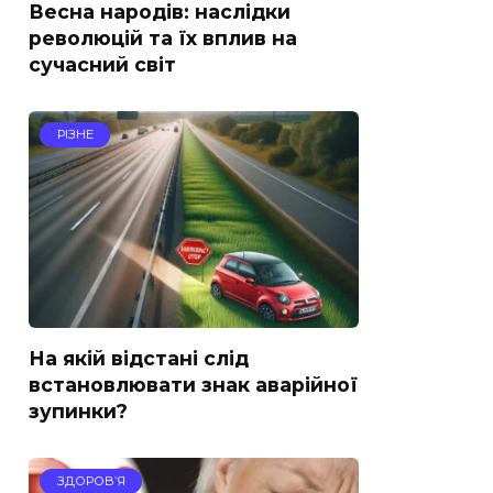
Весна народів: наслідки
революцій та їх вплив на
сучасний світ
РІЗНЕ
На якій відстані слід
встановлювати знак аварійної
зупинки?
ЗДОРОВ’Я