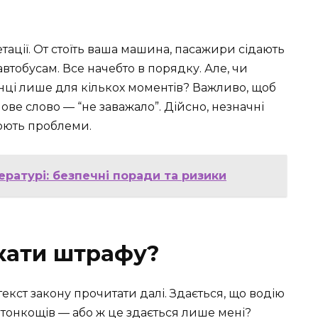
етації. От стоїть ваша машина, пасажири сідають
автобусам. Все начебто в порядку. Але, чи
нці лише для кількох моментів? Важливо, щоб
ове слово — “не заважало”. Дійсно, незначні
рюють проблеми.
ратурі: безпечні поради та ризики
кати штрафу?
кст закону прочитати далі. Здається, що водію
х тонкощів — або ж це здається лише мені?