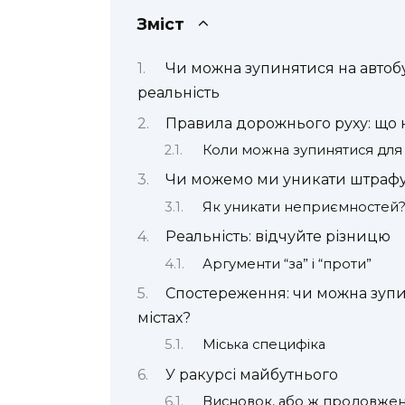
Зміст
Чи можна зупинятися на автобу
реальність
Правила дорожнього руху: що 
Коли можна зупинятися для 
Чи можемо ми уникати штраф
Як уникати неприємностей
Реальність: відчуйте різницю
Аргументи “за” і “проти”
Спостереження: чи можна зупин
містах?
Міська специфіка
У ракурсі майбутнього
Висновок, або ж продовженн