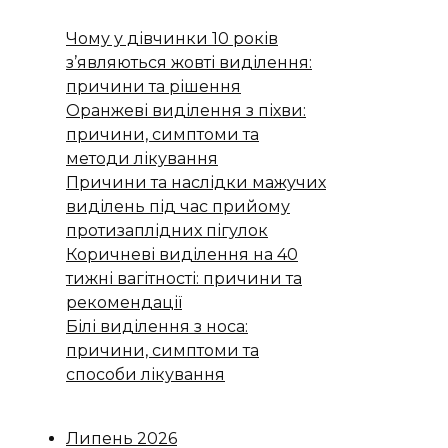
Чому у дівчинки 10 років
з’являються жовті виділення:
причини та рішення
Оранжеві виділення з піхви:
причини, симптоми та
методи лікування
Причини та наслідки мажучих
виділень під час прийому
протизаплідних пігулок
Коричневі виділення на 40
тижні вагітності: причини та
рекомендації
Білі виділення з носа:
причини, симптоми та
способи лікування
Липень 2026