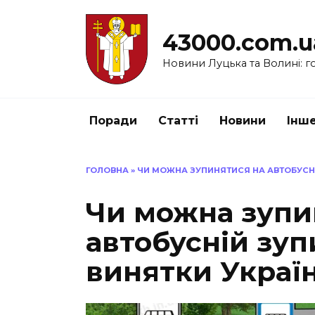
Перейти
до
43000.com.u
вмісту
Новини Луцька та Волині: го
Поради
Статті
Новини
Інш
ГОЛОВНА
»
ЧИ МОЖНА ЗУПИНЯТИСЯ НА АВТОБУСНІ
Чи можна зупи
автобусній зуп
винятки Украї