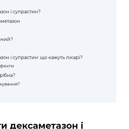
зон і супрастин?
аметазон
рний?
он і супрастин: що кажуть лікарі?
ефекти
рібна?
ікування?
и дексаметазон і