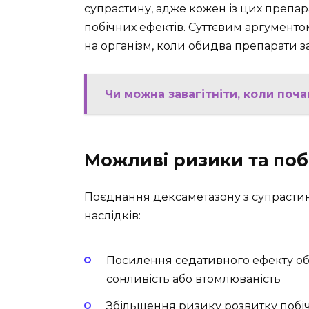
супрастину, адже кожен із цих препар
побічних ефектів. Суттєвим аргумент
на організм, коли обидва препарати з
Чи можна завагітніти, коли поча
Можливі ризики та поб
Поєднання дексаметазону з супрасти
наслідків:
Посилення седативного ефекту об
сонливість або втомлюваність
Збільшення ризику розвитку побі