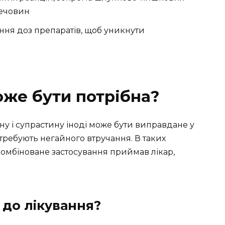
 речовин
ння доз препаратів, щоб уникнути
оже бути потрібна?
у і супрастину іноді може бути виправдане у
отребують негайного втручання. В таких
омбіноване застосування приймав лікар,
 до лікування?