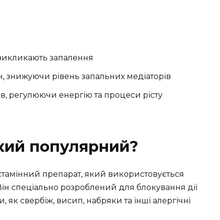
 викликають запалення
н, знижуючи рівень запальних медіаторів
дів, регулюючи енергію та процеси рісту
кий популярний?
гістамінний препарат, який використовується
Він спеціально розроблений для блокування дії
, як свербіж, висип, набряки та інші алергічні