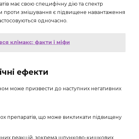
атів має свою специфічну дію та спектр
ом проти змішування є підвищене навантаження
астосовуються одночасно.
вся клімакс: факти і міфи
ічні ефекти
ном може призвести до наступних негативних
ох препаратів, що може викликати підвищену
чних реакцій, зокрема шлунково-кишкових