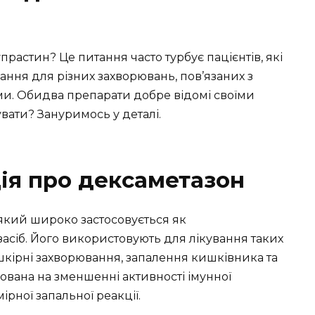
растин? Це питання часто турбує пацієнтів, які
ння для різних захворювань, пов’язаних з
и. Обидва препарати добре відомі своїми
увати? Зануримось у деталі.
ія про дексаметазон
який широко застосовується як
асіб. Його використовують для лікування таких
, шкірні захворювання, запалення кишківника та
нована на зменшенні активності імунної
рної запальної реакції.