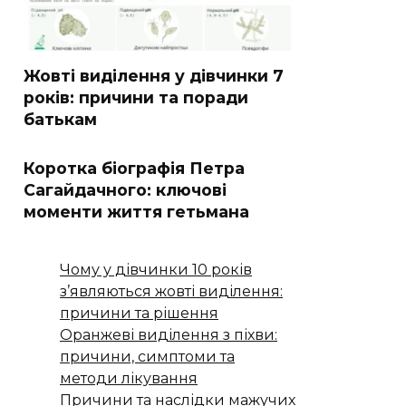
Жовті виділення у дівчинки 7
років: причини та поради
батькам
Коротка біографія Петра
Сагайдачного: ключові
моменти життя гетьмана
Чому у дівчинки 10 років
з’являються жовті виділення:
причини та рішення
Оранжеві виділення з піхви:
причини, симптоми та
методи лікування
Причини та наслідки мажучих