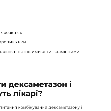
х реакціях
 кропив’янки
орівнянні з іншими антигістамінними
и дексаметазон і
ть лікарі?
 питання комбінування дексаметазону і