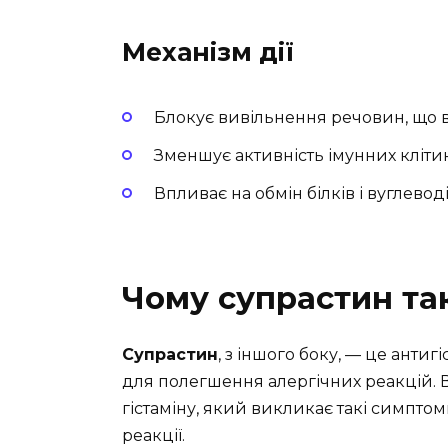
Механізм дії
Блокує вивільнення речовин, що
Зменшує активність імунних кліти
Впливає на обмін білків і вуглево
Чому супрастин та
Супрастин
, з іншого боку, — це анти
для полегшення алергічних реакцій. 
гістаміну, який викликає такі симптоми
реакції.