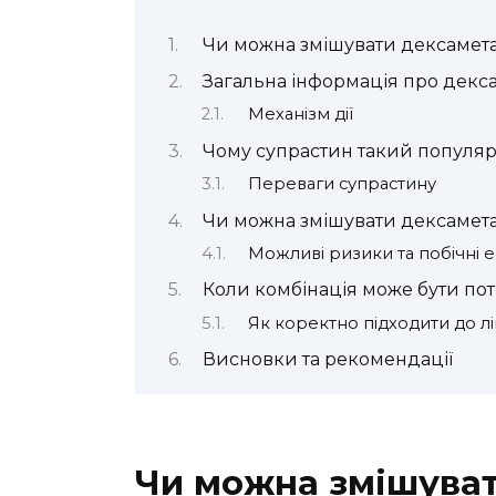
Чи можна змішувати дексамета
Загальна інформація про декс
Механізм дії
Чому супрастин такий популя
Переваги супрастину
Чи можна змішувати дексаметаз
Можливі ризики та побічні 
Коли комбінація може бути пот
Як коректно підходити до л
Висновки та рекомендації
Чи можна змішуват