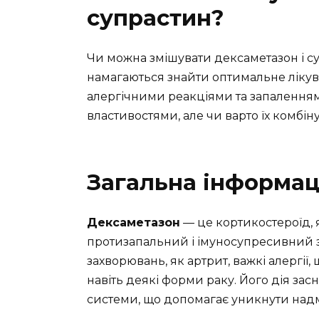
супрастин?
Чи можна змішувати дексаметазон і суп
намагаються знайти оптимальне лікува
алергічними реакціями та запаленням
властивостями, але чи варто їх комбін
Загальна інформац
Дексаметазон
— це кортикостероїд, 
протизапальний і імуносупресивний з
захворювань, як артрит, важкі алергії
навіть деякі форми раку. Його дія зас
системи, що допомагає уникнути надмі