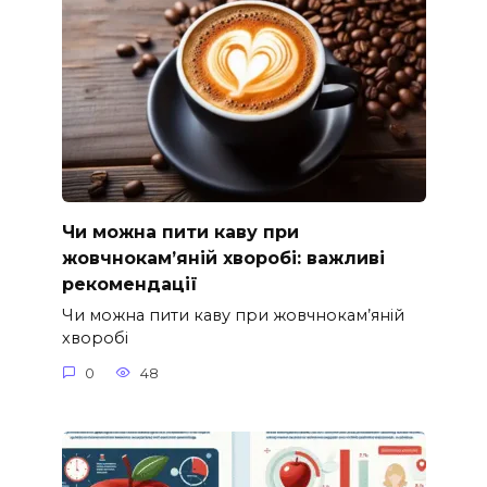
Чи можна пити каву при
жовчнокам’яній хворобі: важливі
рекомендації
Чи можна пити каву при жовчнокам’яній
хворобі
0
48