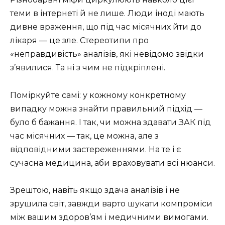
теми в інтернеті й не лише. Люди іноді мають
дивне враження, що під час місячних йти до
лікаря — це зле. Стереотипи про
«неправдивість» аналізів, які невідомо звідки
з’явилися. Та ні з чим не підкріплені.
Поміркуйте самі: у кожному конкретному
випадку можна знайти правильний підхід —
було б бажання. І так, чи можна здавати ЗАК під
час місячних — так, це можна, але з
відповідними застереженнями. На те і є
сучасна медицина, аби враховувати всі нюанси.
Зрештою, навіть якщо здача аналізів і не
зрушила світ, завжди варто шукати компроміси
між вашим здоров’ям і медичними вимогами.