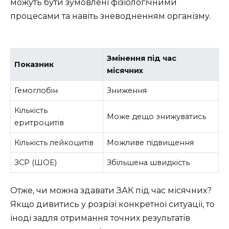
можуть бути зумовлені фізіологічними
процесами та навіть зневодненням організму.
Змінення під час
Показник
місячних
Гемоглобін
Зниження
Кількість
Може дещо знижуватись
еритроцитів
Кількість лейкоцитів
Можливе підвищення
ЗСР (ШОЕ)
Збільшена швидкість
Отже, чи можна здавати ЗАК під час місячних?
Якщо дивитись у розрізі конкретної ситуації, то
іноді задля отримання точних результатів