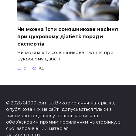
Чи можна їсти соняшникове насіння
при цукровому діабеті: поради
експертів
Чи можна їсти соняшникове насіння при
цукровому діабеті
0
54
© 2026 61000.com.ua Використання матеріалів,
опублікованих на сайті, допускається тільки з
письмового дозволу правовласника та з
обов'язковим прямим посиланням на сторінку, з
якої запозичений матеріал.
купити пакети