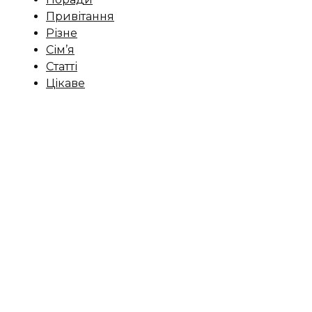
Привітання
Різне
Сім’я
Статті
Цікаве