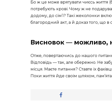
Бо ж це може врятувати чиєсь життя (
потребують крові. Чому ж не подарува
додому, до сім’ї? Такі жеколонки вклю
благородний акт, а й доказ того, що в 
Висновок — можливо, 
Отже, повертаючись до нашого питання
Відповідь — так, але обережно. Не забу
місця. Маєте питання? Ставте їх фахівц
Поки життя йде своїм шляхом, пам’ятай