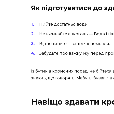
Як підготуватися до зда
Пийте достатньо води.
Не вживайте алкоголь — Вода і тіл
Відпочиньте — спіть як немовля.
Забудьте про важку їжу перед пр
Із бутиків корисних порад: не бійтеся з
знають, що говорять. Мабуть, бували 
Навіщо здавати кро