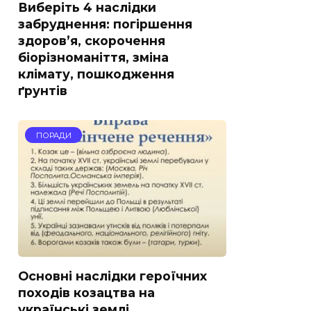
Виберіть 4 наслідки
забруднення: погіршення
здоров’я, скорочення
біорізноманіття, зміна
клімату, пошкодження
ґрунтів
ПОРАДИ
Основні наслідки героїчних
походів козацтва на
українські землі