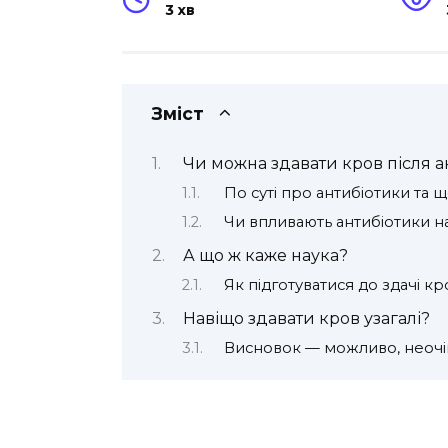
3 хв
Зміст
Чи можна здавати кров після а
По суті про антибіотики та 
Чи впливають антибіотики н
А що ж каже наука?
Як підготуватися до здачі кр
Навіщо здавати кров узагалі?
Висновок — можливо, неочі