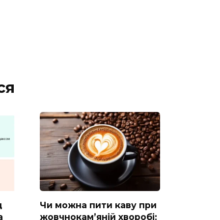
ся
д
Чи можна пити каву при
а
жовчнокам’яній хворобі: