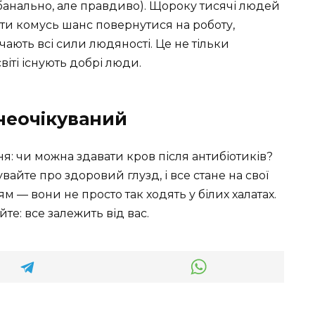
банально, але правдиво). Щороку тисячі людей
ти комусь шанс повернутися на роботу,
чають всі сили людяності. Це не тільки
світі існують добрі люди.
неочікуваний
: чи можна здавати кров після антибіотиків?
вайте про здоровий глузд, і все стане на свої
ям — вони не просто так ходять у білих халатах.
те: все залежить від вас.