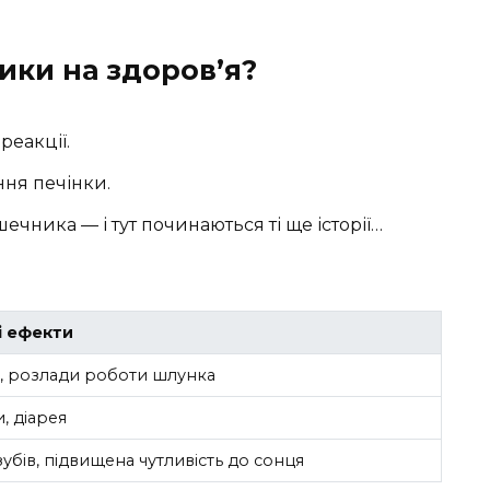
ики на здоров’я?
реакції.
ня печінки.
чника — і тут починаються ті ще історії…
і ефекти
ії, розлади роботи шлунка
, діарея
зубів, підвищена чутливість до сонця