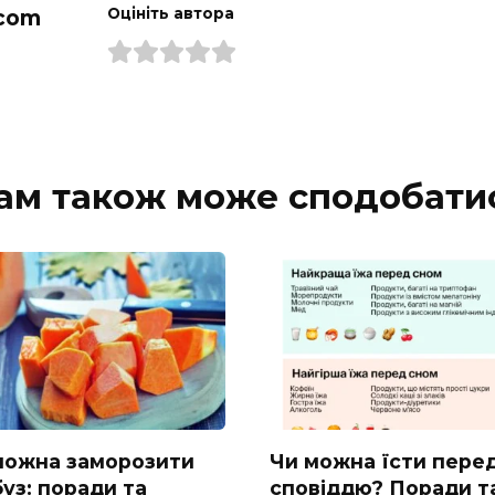
com
Оцініть автора
ам також може сподобати
можна заморозити
Чи можна їсти пере
уз: поради та
сповіддю? Поради т