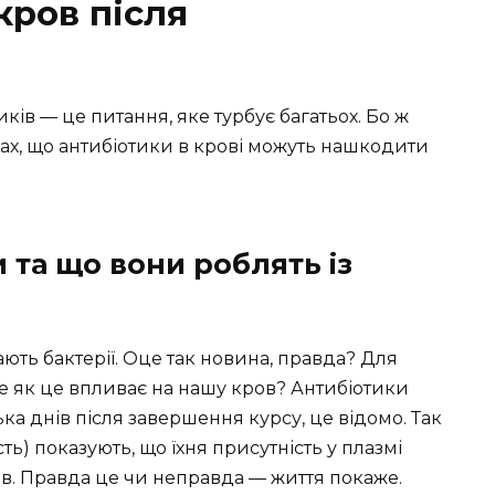
кров після
ків — це питання, яке турбує багатьох. Бо ж
рах, що антибіотики в крові можуть нашкодити
и та що вони роблять із
ають бактерії. Оце так новина, правда? Для
е як це впливає на нашу кров? Антибіотики
ка днів після завершення курсу, це відомо. Так
сть) показують, що їхня присутність у плазмі
ів. Правда це чи неправда — життя покаже.