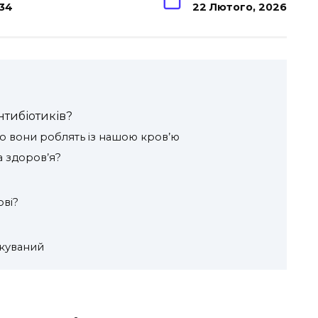
34
22 Лютого, 2026
нтибіотиків?
що вони роблять із нашою кров’ю
а здоров’я?
ові?
куваний