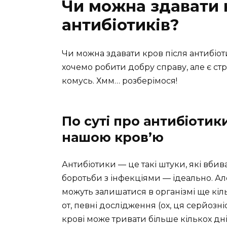
Чи можна здавати 
антибіотиків?
Чи можна здавати кров після антибіоти
хочемо робити добру справу, але є ст
комусь. Хмм… розберімося!
По суті про антибіотик
нашою кров’ю
Антибіотики — це такі штуки, які вбив
боротьби з інфекціями — ідеально. Ал
можуть залишатися в організмі ще кіль
от, певні дослідження (ох, ця серйозні
крові може тривати більше кількох дн