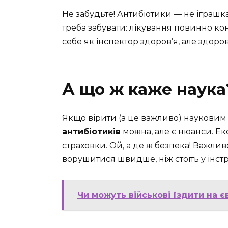
Не забудьте! Антибіотики — не іграшк
треба забувати: лікування повинно ко
себе як інспектор здоров’я, але здор
А що ж каже наука
Якщо вірити (а це важливо) науковим
антибіотиків
можна, але є нюанси. Екс
страховки. Ой, а де ж безпека! Важлив
ворушитися швидше, ніж стоїть у інстр
Чи можуть військові їздити на є