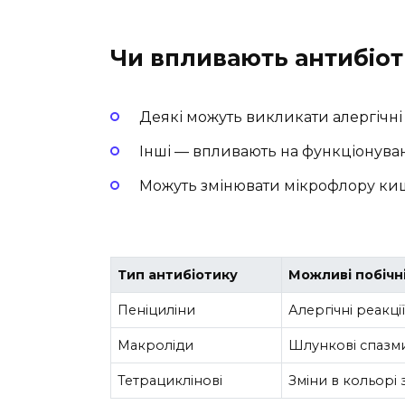
Чи впливають антибіот
Деякі можуть викликати алергічні 
Інші — впливають на функціонуван
Можуть змінювати мікрофлору кише
Тип антибіотику
Можливі побічн
Пеніциліни
Алергічні реакц
Макроліди
Шлункові спазми
Тетрациклінові
Зміни в кольорі 