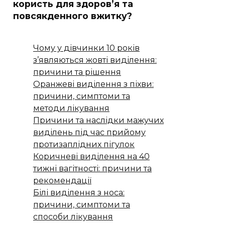
користь для здоров’я та
повсякденного вжитку?
Чому у дівчинки 10 років
з’являються жовті виділення:
причини та рішення
Оранжеві виділення з піхви:
причини, симптоми та
методи лікування
Причини та наслідки мажучих
виділень під час прийому
протизаплідних пігулок
Коричневі виділення на 40
тижні вагітності: причини та
рекомендації
Білі виділення з носа:
причини, симптоми та
способи лікування