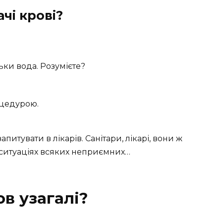
чі крові?
ьки вода. Розумієте?
оцедурою.
апитувати в лікарів. Санітари, лікарі, вони ж
в ситуаціях всяких неприємних…
в узагалі?