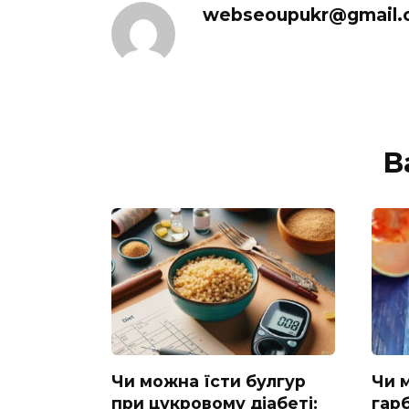
webseoupukr@gmail.
В
Чи можна їсти булгур
Чи 
при цукровому діабеті:
гарб