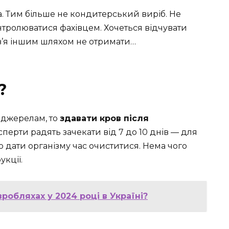
а. Тим більше не кондитерський виріб. Не
нтролюватися фахівцем. Хочеться відчувати
ов’я іншим шляхом не отримати…
?
 джерелам, то
здавати кров після
перти радять зачекати від 7 до 10 днів — для
о дати організму час очиститися. Нема чого
укції.
вробляхах у 2024 році в Україні?