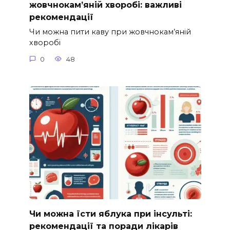
жовчнокам’яній хворобі: важливі
рекомендації
Чи можна пити каву при жовчнокам’яній
хворобі
0
48
Чи можна їсти яблука при інсульті:
рекомендації та поради лікарів