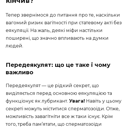
кінчив?
Тепер звернімося до питання про те, наскільки
вагомий ризик вагітності при статевому акті без
еякуляції. На жаль, деякі міфи настільки
поширені, що значно впливають на думки
людей.
Передеякулят: що це таке і чому
важливо
Передеякулят — це рідкий секрет, що
виділяється перед основною еякуляцією та
функціонує як лубрикант.
Увага!
Навіть у цьому
секреті можуть міститися сперматозоїди. Отже,
можливість завагітніти все ж таки існує. Крім
того, треба пам’ятати, що сперматозоїди