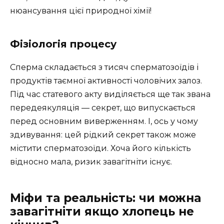
нюансування цієї природної хімії!
Фізіологія процесу
Сперма складається з тисяч сперматозоїдів і
продуктів таємної активності чоловічих залоз.
Під час статевого акту виділяється ще так звана
передеякуляція — секрет, що випускається
перед основним виверженням. І, ось у чому
здивування: цей рідкий секрет також може
містити сперматозоїди. Хоча його кількість
відносно мала, ризик завагітніти існує.
Міфи та реальність: чи можна
завагітніти якщо хлопець не