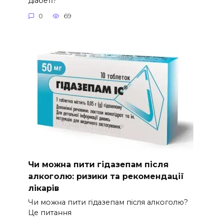
діабеті?
0
69
Чи можна пити гідазепам після
алкоголю: ризики та рекомендації
лікарів
Чи можна пити гідазепам після алкоголю?
Це питання