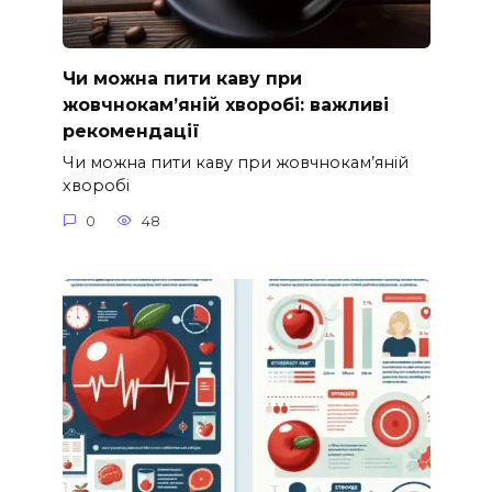
Чи можна пити каву при
жовчнокам’яній хворобі: важливі
рекомендації
Чи можна пити каву при жовчнокам’яній
хворобі
0
48