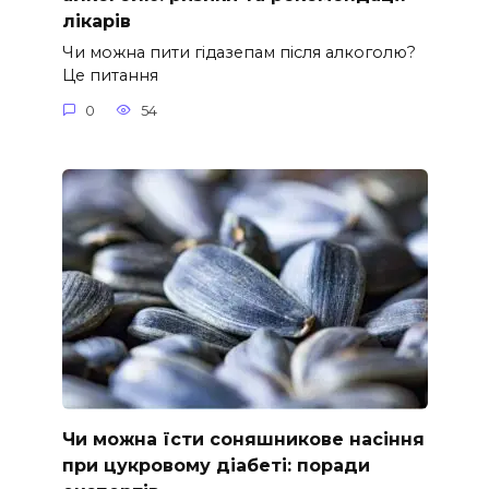
лікарів
Чи можна пити гідазепам після алкоголю?
Це питання
0
54
Чи можна їсти соняшникове насіння
при цукровому діабеті: поради