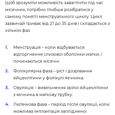
Щоб зрозуміти можливість завагітніти під час
місячних, потрібно глибше розібратися у
самому понятті менструального циклу. Цикл
зазвичай триває від 21 до 35 днів і складається з
кількох фаз:
Менструація – коли відбувається
відторгнення слизової оболонки матки, і
починаються місячні.
Фолікулярна фаза – ріст і дозрівання
яйцеклітини у фолікулі яєчника.
Овуляція – вивільнення зрілої яйцеклітини
з яєчника в маткову трубку.
Лютеїнова фаза – період після овуляції, коли
можлива імплантація заплідненої