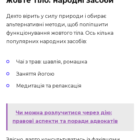
жовте тіло: народні засоби
Дехто вірить у силу природи і обирає
альтернативні методи, щоб поліпшити
функціонування жовтого тіла. Ось кілька
популярних народних засобів:
Чаї з трав: шавлія, ромашка
Заняття йогою
Медитація та релаксація
Чи можна розлучитися через дію:
правові аспекти та поради адвокатів
Звісно, варто консультуватись із фахівцями