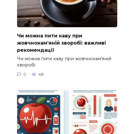
Чи можна пити каву при
жовчнокам’яній хворобі: важливі
рекомендації
Чи можна пити каву при жовчнокам’яній
хворобі
0
48