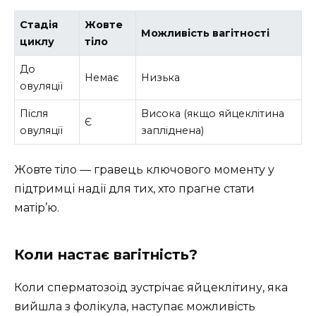
Стадія
Жовте
Можливість вагітності
циклу
тіло
До
Немає
Низька
овуляції
Після
Висока (якщо яйцеклітина
Є
овуляції
запліднена)
Жовте тіло — гравець ключового моменту у
підтримці надії для тих, хто прагне стати
матір’ю.
Коли настає вагітність?
Коли сперматозоїд зустрічає яйцеклітину, яка
вийшла з фолікула, наступає можливість