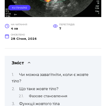
КУЛІНАРІЯ
НА ЧИТАННЯ
ПЕРЕГЛЯДІВ
4 хв
7
ОНОВЛЕНО
28 Січня, 2026
Зміст
Чи можна завагітніти, коли є жовте
тіло?
Що таке жовте тіло?
Фазове становлення
Функції жовтого тіла