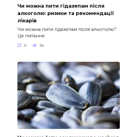
Чи можна пити гідазепам після
алкоголю: ризики та рекомендації
лікарів
Чи можна пити гідазепам після алкоголю?
Це питання
0
54