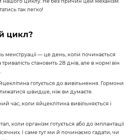
ми нашого циклу. Не без причин цей механізм
татись так легко!
й цикл?
 менструації — це день, коли починається
ривалість становить 28 днів, але в нормі він
.
яйцеклітина готується до вивільнення. Гормони
лижатися швидше, ніж ви думаєте.
ий час, коли яйцеклітина вивільняється і
п, коли організм готується або до імплантації
ісячних. І саме тут ми й починаємо гадати, чи