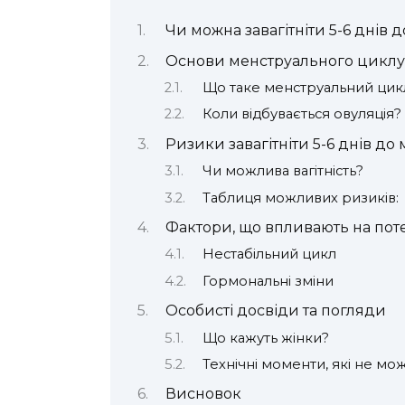
Чи можна завагітніти 5-6 днів 
Основи менструального циклу
Що таке менструальний цик
Коли відбувається овуляція?
Ризики завагітніти 5-6 днів до
Чи можлива вагітність?
Таблиця можливих ризиків:
Фактори, що впливають на поте
Нестабільний цикл
Гормональні зміни
Особисті досвіди та погляди
Що кажуть жінки?
Технічні моменти, які не мо
Висновок