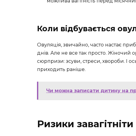
можлива вагітність перед місячни
Коли відбувається ову
Овуляція, звичайно, часто настає приб
днів. Але не все так просто. Жіночий 
сюрпризи: зсуви, стреси, хвороби. І о
приходить раніше.
Чи можна записати дитину на п
Ризики завагітніти