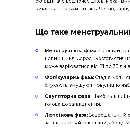
складні, але водночас цікаві механіз
викликає стільки питань. Чесно, заплу
Що таке менструальни
Менструальна фаза:
Перший день
новий цикл. Середньостатистична т
може варіюватися від 21 до 35 днів
Фолікулярна фаза:
Стадія, коли 
блукають, змушуючи овуляцію наб
Овуляторна фаза:
Найбільш плідн
готова до запліднення.
Лютеїнова фаза:
Завершальний ета
заплідненої яйцеклітини, або до м