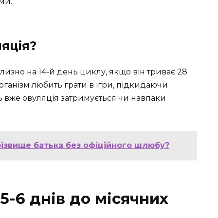
ми.
ляція?
лизно на 14-й день циклу, якщо він триває 28
організм любить грати в ігри, підкидаючи
сь вже овуляція затримується чи навпаки
різвище батька без офіційного шлюбу?
 5-6 днів до місячних