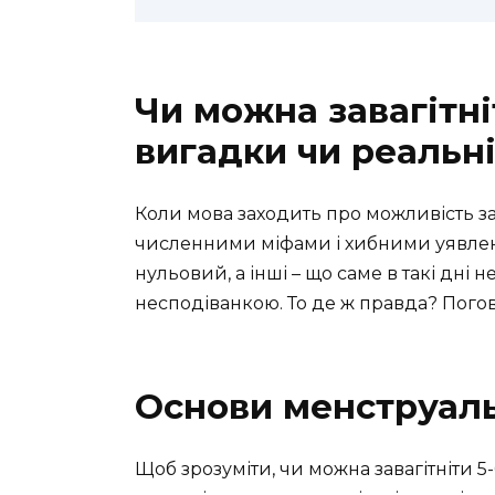
Чи можна завагітні
вигадки чи реальн
Коли мова заходить про можливість зав
численними міфами і хибними уявлен
нульовий, а інші – що саме в такі дні
несподіванкою. То де ж правда? Пог
Основи менструал
Щоб зрозуміти, чи можна завагітніти 5