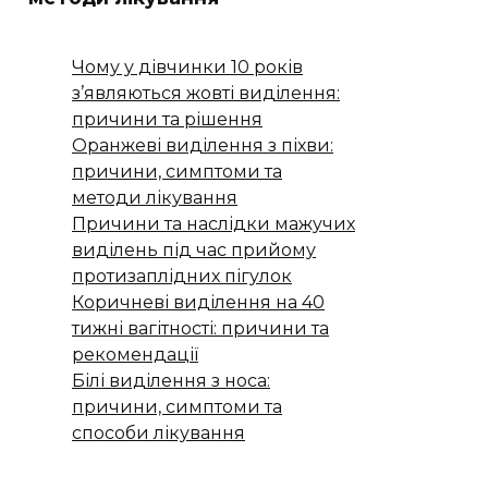
Чому у дівчинки 10 років
з’являються жовті виділення:
причини та рішення
Оранжеві виділення з піхви:
причини, симптоми та
методи лікування
Причини та наслідки мажучих
виділень під час прийому
протизаплідних пігулок
Коричневі виділення на 40
тижні вагітності: причини та
рекомендації
Білі виділення з носа:
причини, симптоми та
способи лікування