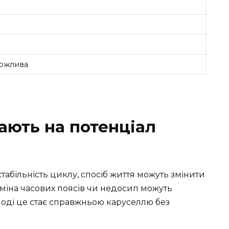
можлива
ають на потенціал
стабільність циклу, спосіб життя можуть змінити
зміна часових поясів чи недосип можуть
ноді це стає справжньою каруселлю без