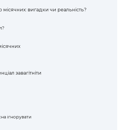
до місячних: вигадки чи реальність?
л?
 місячних
нціал завагітніти
жна ігнорувати