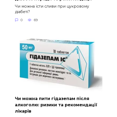
Чи можна їсти сливи при цукровому
діабеті?
0
69
Чи можна пити гідазепам після
алкоголю: ризики та рекомендації
лікарів