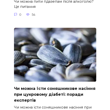
Чи можна пити гідазепам після алкоголю?
Це питання
0
54
Чи можна їсти соняшникове насіння
при цукровому діабеті: поради
експертів
Чи можна їсти соняшникове насіння при