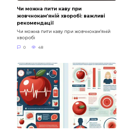
Чи можна пити каву при
жовчнокам’яній хворобі: важливі
рекомендації
Чи можна пити каву при жовчнокам’яній
хворобі
0
48