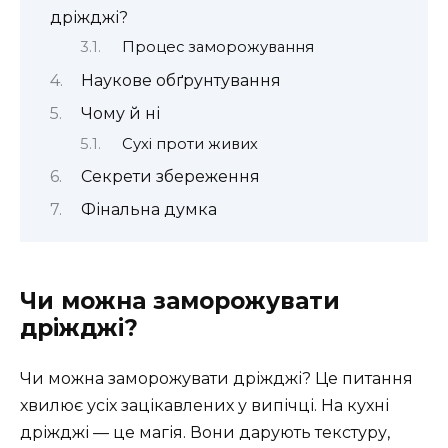
дріжджі?
Процес заморожування
Наукове обґрунтування
Чому й ні
Сухі проти живих
Секрети збереження
Фінальна думка
Чи можна заморожувати
дріжджі?
Чи можна заморожувати дріжджі? Це питання
хвилює усіх зацікавлених у випічці. На кухні
дріжджі — це магія. Вони дарують текстуру,