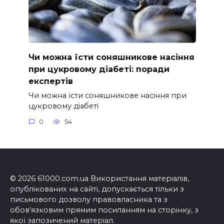
Чи можна їсти соняшникове насіння
при цукровому діабеті: поради
експертів
Чи можна їсти соняшникове насіння при
цукровому діабеті
0
54
© 2026 61000.com.ua Використання матеріалів,
опублікованих на сайті, допускається тільки з
письмового дозволу правовласника та з
обов'язковим прямим посиланням на сторінку, з
якої запозичений матеріал.