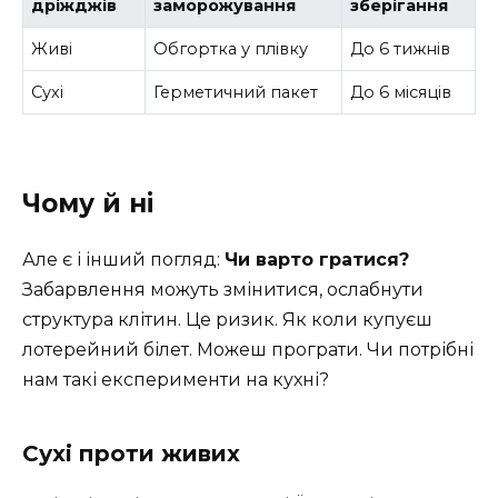
дріжджів
заморожування
зберігання
Живі
Обгортка у плівку
До 6 тижнів
Сухі
Герметичний пакет
До 6 місяців
Чому й ні
Але є і інший погляд:
Чи варто гратися?
Забарвлення можуть змінитися, ослабнути
структура клітин. Це ризик. Як коли купуєш
лотерейний білет. Можеш програти. Чи потрібні
нам такі експерименти на кухні?
Сухі проти живих