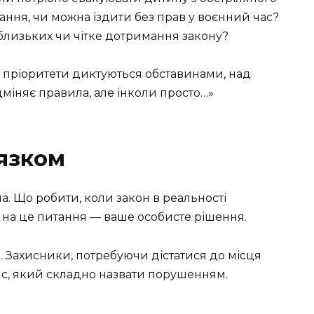
ання, чи можна їздити без прав у воєнний час?
 близьких чи чітке дотримання закону?
м пріоритети диктуються обставинами, над
дміняє правила, але інколи просто…»
’язком
а. Що робити, коли закон в реальності
 на це питання — ваше особисте рішення.
. Захисники, потребуючи дістатися до місця
с, який складно назвати порушенням.