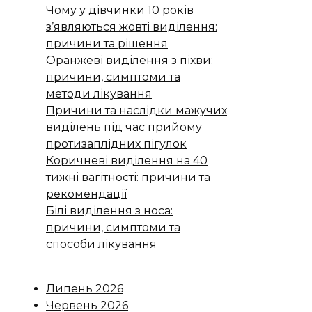
Чому у дівчинки 10 років
з’являються жовті виділення:
причини та рішення
Оранжеві виділення з піхви:
причини, симптоми та
методи лікування
Причини та наслідки мажучих
виділень під час прийому
протизаплідних пігулок
Коричневі виділення на 40
тижні вагітності: причини та
рекомендації
Білі виділення з носа:
причини, симптоми та
способи лікування
Липень 2026
Червень 2026