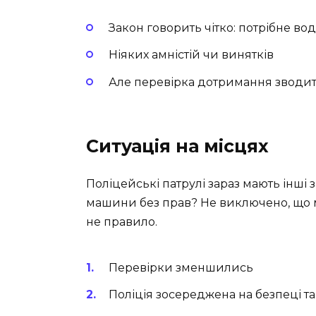
Закон говорить чітко: потрібне во
Ніяких амністій чи винятків
Але перевірка дотримання зводит
Ситуація на місцях
Поліцейські патрулі зараз мають інші з
машини без прав? Не виключено, що 
не правило.
Перевірки зменшились
Поліція зосереджена на безпеці т