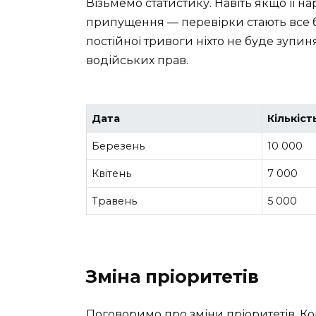
Візьмемо статистику. Навіть якщо її н
припущення — перевірки стають все б
постійної тривоги ніхто не буде зуп
водійських прав.
Дата
Кількіст
Березень
10 000
Квітень
7 000
Травень
5 000
Зміна пріоритетів
Поговоримо про зміни пріоритетів. Ко