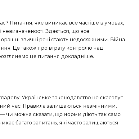
ас? Питання, яке виникає все частіше в умовах,
 невизначеності. Здається, що все
вчорашні звичні речі стають недосяжними. Війна
яння. Це також про втрату контролю над
розглянемо це питання докладніше.
ладову. Українське законодавство не скасовує
нний час. Правила залишаються незмінними,
ж — чи можна сказати, що норми діють так само
иникає багато запитань, які часто залишаються