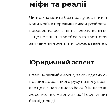
міфи та реалії
Чи можна їздити без прав у воєнний ч
коли країна переживає часи розбрату і
перевернулося з ніг на голову, коли 
— це не тільки про зброю та протисто
звичайними життями. Отже, давайте 
Юридичний аспект
Спершу заглибимось у законодавчу ск
правил дорожнього руху навіть у воє
але це лише з одного боку. З іншого 
жорстко, як у мирний час? І ось тут в
без відповіді.