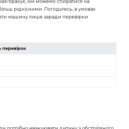
аразі бракує, ми можемо спиратися на
ільш рідкісними. Погодьтесь, в умовах
иняти машину лише заради перевірки
ь перевірок
ли потрібно евакуювати дитину з обстріляного