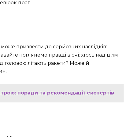
ревірок прав
в може призвести до серйозних наслідків:
авайте поглянемо правді в очі: хтось над цим
ад головою літають ракети? Може й
ин.
трою: поради та рекомендації експертів