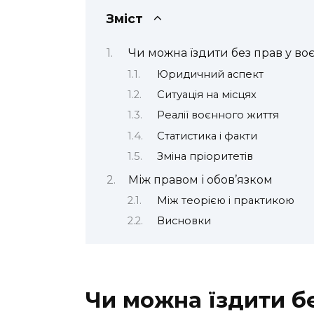
Зміст
Чи можна їздити без прав у воє
Юридичний аспект
Ситуація на місцях
Реалії воєнного життя
Статистика і факти
Зміна пріоритетів
Між правом і обов’язком
Між теорією і практикою
Висновки
Чи можна їздити бе