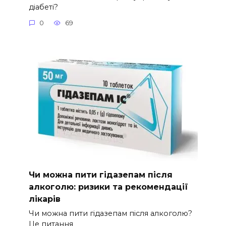
діабеті?
0
69
Чи можна пити гідазепам після
алкоголю: ризики та рекомендації
лікарів
Чи можна пити гідазепам після алкоголю?
Це питання