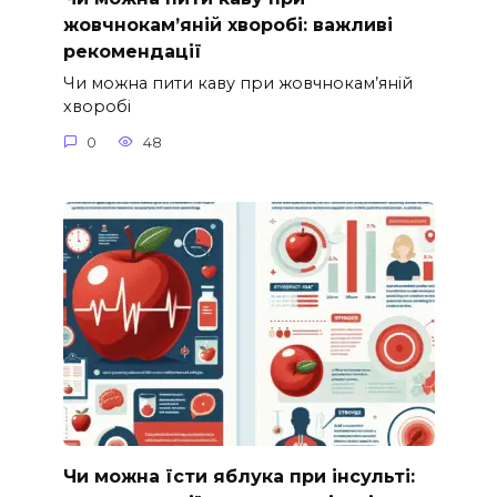
жовчнокам’яній хворобі: важливі
рекомендації
Чи можна пити каву при жовчнокам’яній
хворобі
0
48
Чи можна їсти яблука при інсульті: