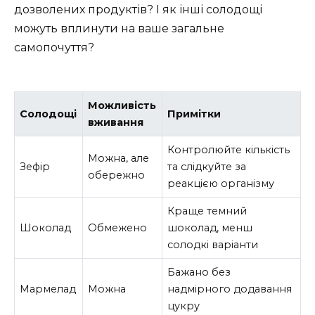
дозволених продуктів? І як інші солодощі
можуть вплинути на ваше загальне
самопочуття?
Можливість
Солодощі
Примітки
вживання
Контролюйте кількість
Можна, але
Зефір
та слідкуйте за
обережно
реакцією організму
Краще темний
Шоколад
Обмежено
шоколад, менш
солодкі варіанти
Бажано без
Мармелад
Можна
надмірного додавання
цукру