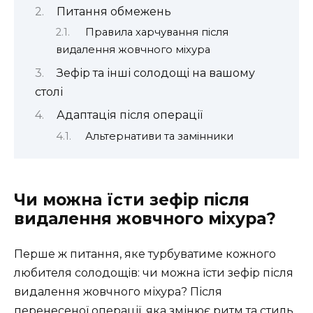
Питання обмежень
Правила харчування після
видалення жовчного міхура
Зефір та інші солодощі на вашому
столі
Адаптація після операції
Альтернативи та замінники
Чи можна їсти зефір після
видалення жовчного міхура?
Перше ж питання, яке турбуватиме кожного
любителя солодощів: чи можна їсти зефір після
видалення жовчного міхура? Після
перенесеної операції, яка змінює ритм та стиль