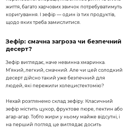
життя, багато харчових звичок потребуватимуть
коригування. І зефір — один із тих продуктів,
щодо яких треба замислитися.
Зефір: смачна загроза чи безпечний
десерт?
Зефір виглядає, наче невинна хмаринка.
М’який, легкий, смачний. Але чи цей солодкий
десерт дійсно такий уже безпечний для
людей, які пережили холецистектомію?
Нехай розглянемо склад зефіру. Класичний
зефір містить цукор, фруктове пюре, пектин або
агар-агар. Тобто жири у ньому майже відсутні, і
на перший погляд це виглядає досить