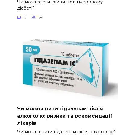
Чи можна їсти сливи при цукровому
діабеті?
0
69
Чи можна пити гідазепам після
алкоголю: ризики та рекомендації
лікарів
Чи можна пити гідазепам після алкоголю?