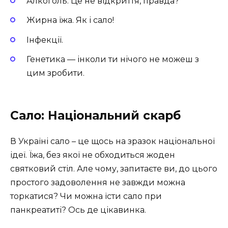
Алкоголь. Це не відкриття, правда?
Жирна їжа. Як і сало!
Інфекції.
Генетика — інколи ти нічого не можеш з
цим зробити.
Сало: Національний скарб
В Україні сало – це щось на зразок національної
ідеї. Їжа, без якої не обходиться жоден
святковий стіл. Але чому, запитаєте ви, до цього
простого задоволення не завжди можна
торкатися? Чи можна їсти сало при
панкреатиті? Ось де цікавинка.