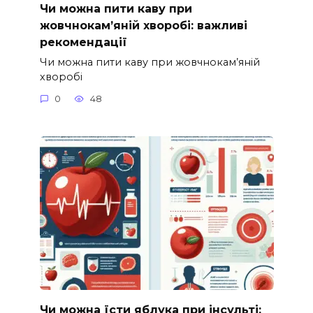
Чи можна пити каву при
жовчнокам’яній хворобі: важливі
рекомендації
Чи можна пити каву при жовчнокам’яній
хворобі
0
48
Чи можна їсти яблука при інсульті: