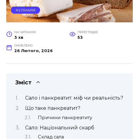
КУЛІНАРІЯ
НА ЧИТАННЯ
ПЕРЕГЛЯДІВ
3 хв
53
ОНОВЛЕНО
26 Лютого, 2026
Зміст
Сало і панкреатит: міф чи реальність?
Що таке панкреатит?
Причини панкреатиту
Сало: Національний скарб
Склад сала