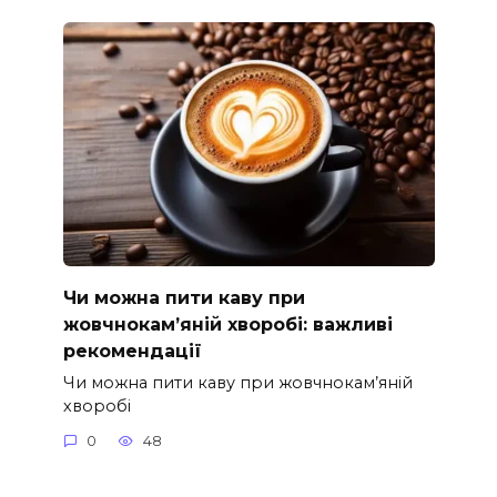
Чи можна пити каву при
жовчнокам’яній хворобі: важливі
рекомендації
Чи можна пити каву при жовчнокам’яній
хворобі
0
48