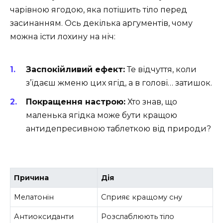
чарівною ягодою, яка потішить тіло перед
засинанням. Ось декілька аргументів, чому
можна їсти лохину на ніч:
Заспокійливий ефект:
Те відчуття, коли
з’їдаєш жменю цих ягід, а в голові… затишок.
Покращення настрою:
Хто знав, що
маленька ягідка може бути кращою
антидепресивною таблеткою від природи?
Причина
Дія
Мелатонін
Сприяє кращому сну
Антиоксиданти
Розслаблюють тіло