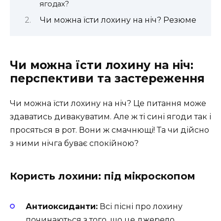
ягодах?
Чи можна їсти лохину на ніч? Резюме
Чи можна їсти лохину на ніч:
перспективи та застереження
Чи можна їсти лохину на ніч? Це питання може
здаватись дивакуватим. Але ж ті сині ягоди так і
просяться в рот. Вони ж смачнющі! Та чи дійсно
з ними нічга буває спокійною?
Користь лохини: під мікроскопом
Антиоксиданти:
Всі пісні про лохину
починаються з того, що це джерело