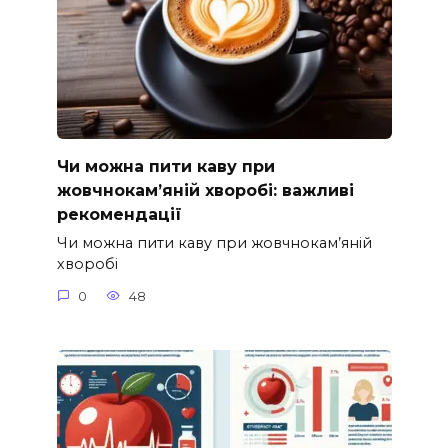
Чи можна пити каву при
жовчнокам’яній хворобі: важливі
рекомендації
Чи можна пити каву при жовчнокам’яній
хворобі
0
48