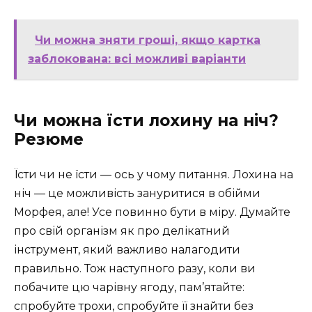
Чи можна зняти гроші, якщо картка
заблокована: всі можливі варіанти
Чи можна їсти лохину на ніч?
Резюме
Їсти чи не їсти — ось у чому питання. Лохина на
ніч — це можливість зануритися в обійми
Морфея, але! Усе повинно бути в міру. Думайте
про свій організм як про делікатний
інструмент, який важливо налагодити
правильно. Тож наступного разу, коли ви
побачите цю чарівну ягоду, пам’ятайте:
спробуйте трохи, спробуйте її знайти без