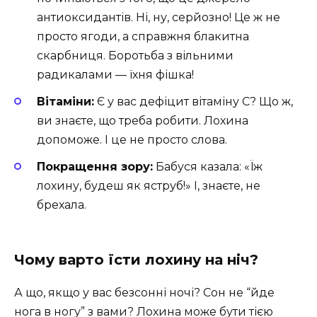
антиоксидантів. Ні, ну, серйозно! Це ж не
просто ягоди, а справжня блакитна
скарбниця. Боротьба з вільними
радикалами — їхня фішка!
Вітаміни:
Є у вас дефіцит вітаміну С? Що ж,
ви знаєте, що треба робити. Лохина
допоможе. І це не просто слова.
Покращення зору:
Бабуся казала: «Їж
лохину, будеш як яструб!» І, знаєте, не
брехала.
Чому варто їсти лохину на ніч?
А що, якщо у вас безсонні ночі? Сон не “йде
нога в ногу” з вами? Лохина може бути тією