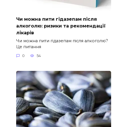
Чи можна пити гідазепам після
алкоголю: ризики та рекомендації
лікарів
Чи можна пити гідазепам після алкоголю?
Це питання
0
54