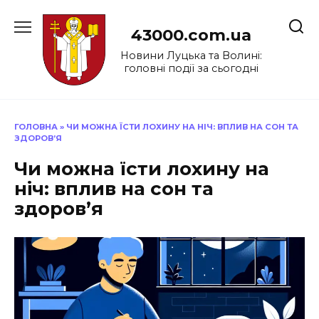
Перейти
до
43000.com.ua
вмісту
Новини Луцька та Волині:
головні події за сьогодні
ГОЛОВНА
»
ЧИ МОЖНА ЇСТИ ЛОХИНУ НА НІЧ: ВПЛИВ НА СОН ТА
ЗДОРОВ’Я
Чи можна їсти лохину на
ніч: вплив на сон та
здоров’я