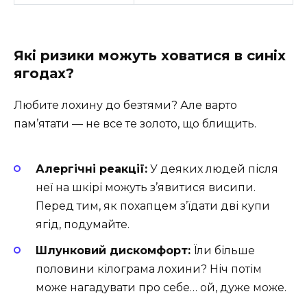
Які ризики можуть ховатися в синіх
ягодах?
Любите лохину до безтями? Але варто
пам’ятати — не все те золото, що блищить.
Алергічні реакції:
У деяких людей після
неї на шкірі можуть з’явитися висипи.
Перед тим, як похапцем з’їдати дві купи
ягід, подумайте.
Шлунковий дискомфорт:
Їли більше
половини кілограма лохини? Ніч потім
може нагадувати про себе… ой, дуже може.