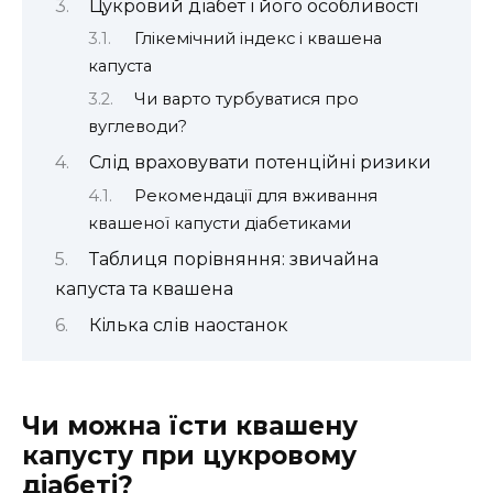
Цукровий діабет і його особливості
Глікемічний індекс і квашена
капуста
Чи варто турбуватися про
вуглеводи?
Слід враховувати потенційні ризики
Рекомендації для вживання
квашеної капусти діабетиками
Таблиця порівняння: звичайна
капуста та квашена
Кілька слів наостанок
Чи можна їсти квашену
капусту при цукровому
діабеті?