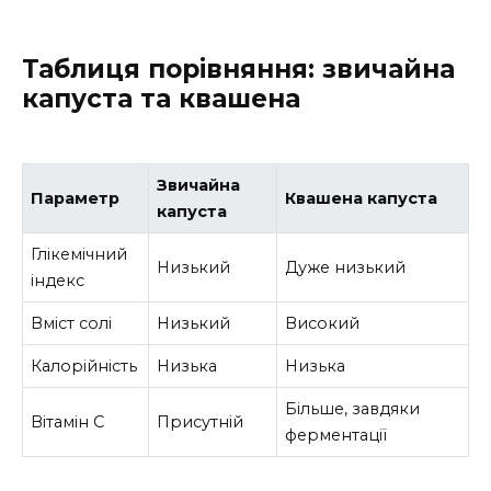
Таблиця порівняння: звичайна
капуста та квашена
Звичайна
Параметр
Квашена капуста
капуста
Глікемічний
Низький
Дуже низький
індекс
Вміст солі
Низький
Високий
Калорійність
Низька
Низька
Більше, завдяки
Вітамін C
Присутній
ферментації