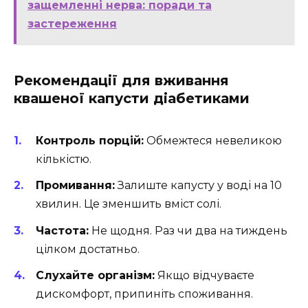
защемленні нерва: поради та
застереження
Рекомендації для вживання
квашеної капусти діабетиками
Контроль порцій:
Обмежтеся невеликою
кількістю.
Промивання:
Залиште капусту у воді на 10
хвилин. Це зменшить вміст солі.
Частота:
Не щодня. Раз чи два на тиждень
цілком достатньо.
Слухайте організм:
Якщо відчуваєте
дискомфорт, припиніть споживання.