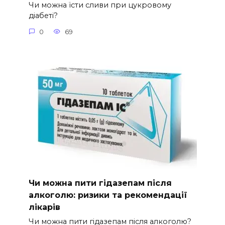
Чи можна їсти сливи при цукровому
діабеті?
0
69
Чи можна пити гідазепам після
алкоголю: ризики та рекомендації
лікарів
Чи можна пити гідазепам після алкоголю?