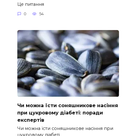
Це питання
0
54
Чи можна їсти соняшникове насіння
при цукровому діабеті: поради
експертів
Чи можна їсти соняшникове насіння при
цукровому діабеті