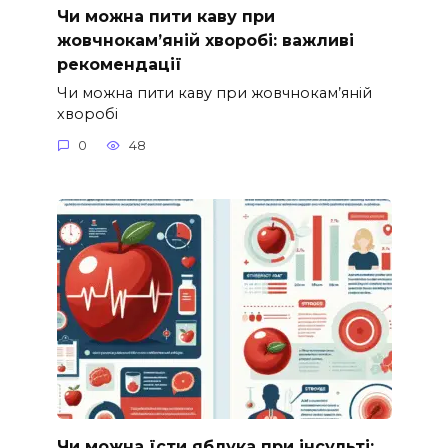
Чи можна пити каву при
жовчнокам’яній хворобі: важливі
рекомендації
Чи можна пити каву при жовчнокам’яній
хворобі
0
48
Чи можна їсти яблука при інсульті: