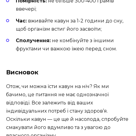
Помірність:
не більше 300-400 грамів
ввечері;
Час:
вживайте кавун за 1-2 години до сну,
щоб організм встиг його засвоїти;
Сполучення:
не комбінуйте з іншими
фруктами чи важкою їжею перед сном.
Висновок
Отож, чи можна їсти кавун на ніч? Як ми
бачимо, це питання не має однозначної
відповіді. Все залежить від ваших
індивідуальних потреб і стану здоров’я.
Оскільки кавун — це ще й насолода, спробуйте
смакувати його вдумливо та з увагою до
власного організму.