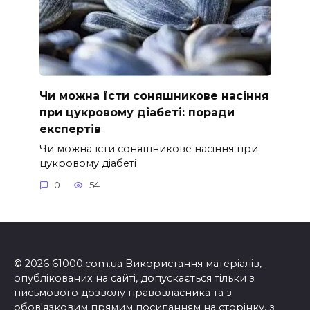
Чи можна їсти соняшникове насіння
при цукровому діабеті: поради
експертів
Чи можна їсти соняшникове насіння при
цукровому діабеті
0
54
© 2026 61000.com.ua Використання матеріалів,
опублікованих на сайті, допускається тільки з
письмового дозволу правовласника та з
обов'язковим прямим посиланням на сторінку, з