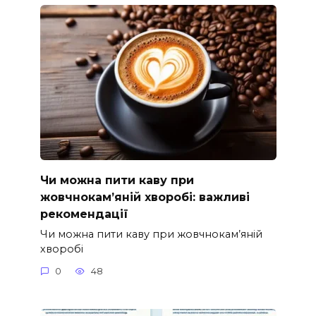
Чи можна пити каву при
жовчнокам’яній хворобі: важливі
рекомендації
Чи можна пити каву при жовчнокам’яній
хворобі
0
48