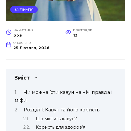
КУЛІНАРІЯ
НА ЧИТАННЯ
ПЕРЕГЛЯДІВ
3 хв
13
ОНОВЛЕНО
25 Лютого, 2026
Зміст
Чи можна їсти кавун на ніч: правда і
міфи
Розділ 1: Кавун та його користь
Що містить кавун?
Користь для здоров’я