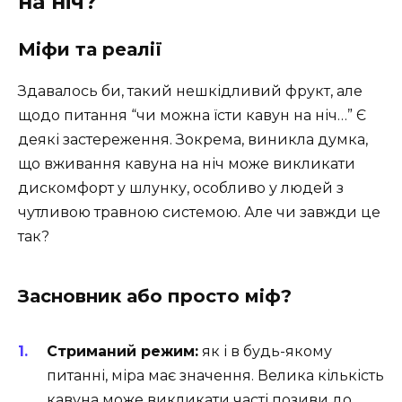
на ніч?
Міфи та реалії
Здавалось би, такий нешкідливий фрукт, але
щодо питання “чи можна їсти кавун на ніч…” Є
деякі застереження. Зокрема, виникла думка,
що вживання кавуна на ніч може викликати
дискомфорт у шлунку, особливо у людей з
чутливою травною системою. Але чи завжди це
так?
Засновник або просто міф?
Стриманий режим:
як і в будь-якому
питанні, міра має значення. Велика кількість
кавуна може викликати часті позиви до