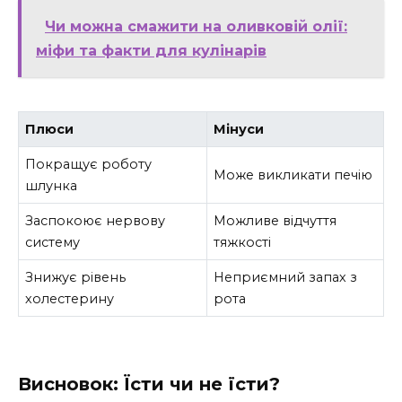
Чи можна смажити на оливковій олії:
міфи та факти для кулінарів
Плюси
Мінуси
Покращує роботу
Може викликати печію
шлунка
Заспокоює нервову
Можливе відчуття
систему
тяжкості
Знижує рівень
Неприємний запах з
холестерину
рота
Висновок: Їсти чи не їсти?