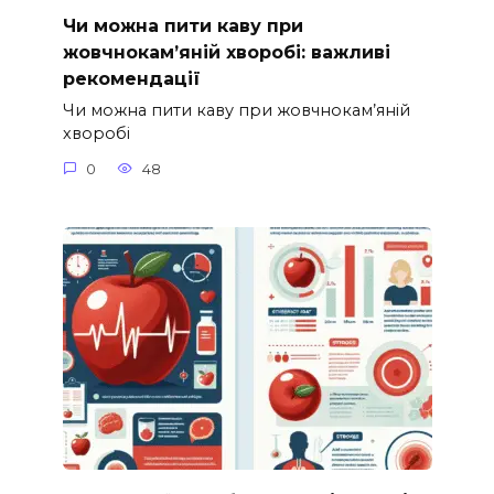
Чи можна пити каву при
жовчнокам’яній хворобі: важливі
рекомендації
Чи можна пити каву при жовчнокам’яній
хворобі
0
48