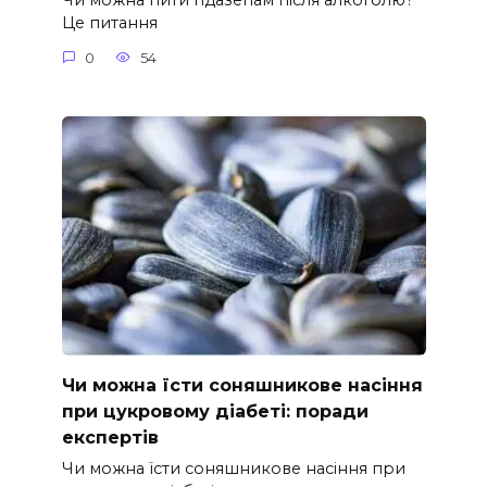
Чи можна пити гідазепам після алкоголю?
Це питання
0
54
Чи можна їсти соняшникове насіння
при цукровому діабеті: поради
експертів
Чи можна їсти соняшникове насіння при