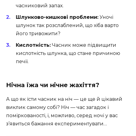
часниковий запах.
Шлунково-кишкові проблеми:
Уночі
шлунок так розслаблений, що хіба варто
його тривожити?
Кислотність:
Часник може підвищити
кислотність шлунка, що стане причиною
печії.
Нічна їжа чи нічне жахіття?
А що як їсти часник на ніч — це ще й цікавий
виклик самому собі? Ніч — час загадок і
поміркованості, і, можливо, серед ночі у вас
з’явиться бажання експериментувати…