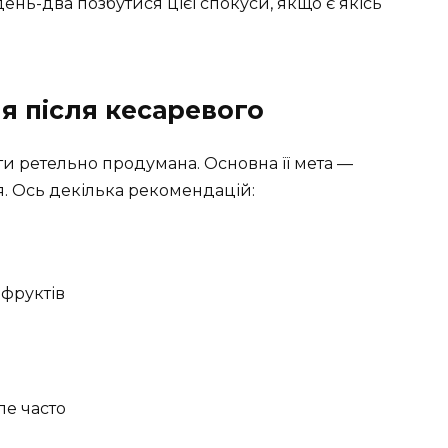
день-два позбутися цієї спокуси, якщо є якісь
я після кесаревого
ути ретельно продумана. Основна її мета —
я. Ось декілька рекомендацій:
 фруктів
ле часто