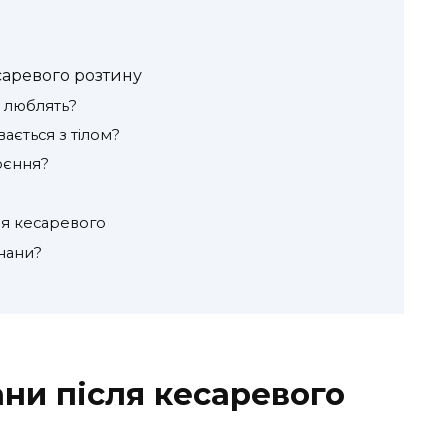
саревого розтину
х люблять?
ається з тілом?
оєння?
ля кесаревого
нани?
ани після кесаревого