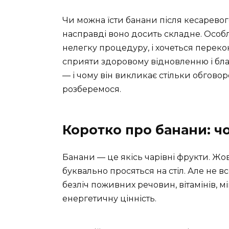
Чи можна їсти банани після кесаревог
насправді воно досить складне. Особ
нелегку процедуру, і хочеться перекон
сприяти здоровому відновленню і бла
— і чому він викликає стільки обгов
розберемося.
Коротко про банани: ч
Банани — це якісь чарівні фрукти. Жов
буквально просяться на стіл. Але не вс
безліч поживних речовин, вітамінів, 
енергетичну цінність.