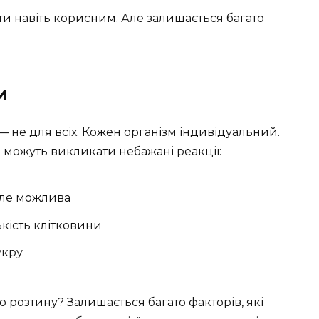
и навіть корисним. Але залишається багато
и
 не для всіх. Кожен організм індивідуальний.
и можуть викликати небажані реакції:
 але можлива
кість клітковини
укру
 розтину? Залишається багато факторів, які