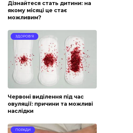
Дізнайтеся стать дитини: на
якому місяці це стає
можливим?
ЗДОРОВ’Я
Червоні виділення під час
овуляції: причини та можливі
наслідки
ПОРАДИ