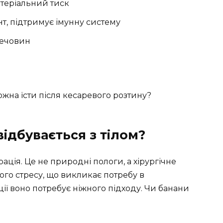
ртеріальний тиск
т, підтримує імунну систему
речовин
ожна їсти після кесаревого розтину?
ідбувається з тілом?
ція. Це не природні пологи, а хірургічне
ого стресу, що викликає потребу в
ції воно потребує ніжного підходу. Чи банани