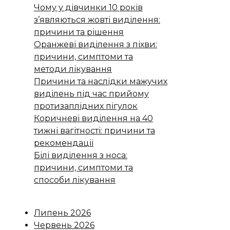
Чому у дівчинки 10 років
з’являються жовті виділення:
причини та рішення
Оранжеві виділення з піхви:
причини, симптоми та
методи лікування
Причини та наслідки мажучих
виділень під час прийому
протизаплідних пігулок
Коричневі виділення на 40
тижні вагітності: причини та
рекомендації
Білі виділення з носа:
причини, симптоми та
способи лікування
Липень 2026
Червень 2026