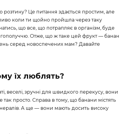
о розтину? Це питання здається простим, але
ливо коли ти щойно пройшла через таку
атись, що все, що потрапляє в організм, буде
гополуччю. Отже, що ж таке цей фрукт — банан
орень серед новоспечених мам? Давайте
ому їх люблять?
ті, веселі, зручні для швидкого перекусу, вони
е так просто. Справа в тому, що банани містять
мінералів. А ще — вони мають досить високу