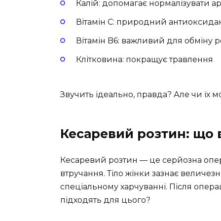
Калій: допомагає нормалізувати а
Вітамін С: природний антиоксидан
Вітамін B6: важливий для обміну 
Клітковина: покращує травлення
Звучить ідеально, правда? Але чи їх м
Кесаревий розтин: що в
Кесаревий розтин — це серйозна опера
втручання. Тіло жінки зазнає величезн
спеціальному харчуванні. Після опера
підходять для цього?