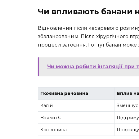
Чи впливають банани н
Відновлення після кесаревого розтин
збалансованим. Після хірургічного в
процеси загоєння. І от тут банан може 
Чи можна робити інгаляції при 
Поживна речовина
Вплив на
Калій
Зменшує
Вітамін C
Підтриму
Клітковина
Покращує