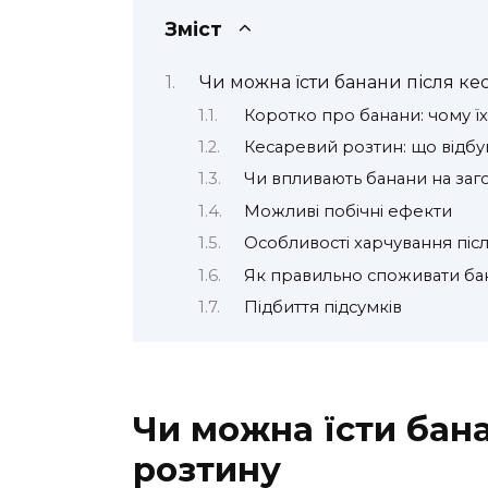
Зміст
Чи можна їсти банани після ке
Коротко про банани: чому ї
Кесаревий розтин: що відбув
Чи впливають банани на заг
Можливі побічні ефекти
Особливості харчування піс
Як правильно споживати ба
Підбиття підсумків
Чи можна їсти бан
розтину