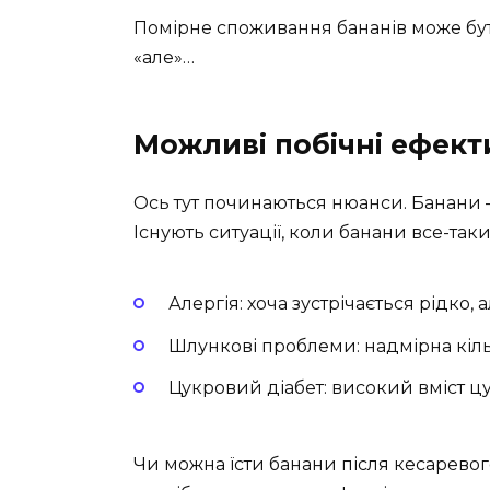
Помірне споживання бананів може бут
«але»…
Можливі побічні ефект
Ось тут починаються нюанси. Банани —
Існують ситуації, коли банани все-так
Алергія: хоча зустрічається рідко,
Шлункові проблеми: надмірна кіль
Цукровий діабет: високий вміст ц
Чи можна їсти банани після кесаревого