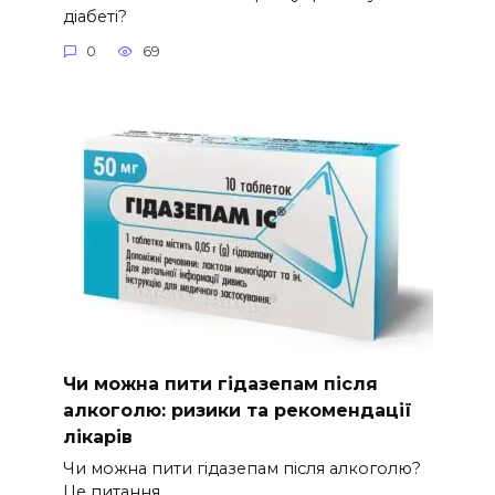
діабеті?
0
69
Чи можна пити гідазепам після
алкоголю: ризики та рекомендації
лікарів
Чи можна пити гідазепам після алкоголю?
Це питання