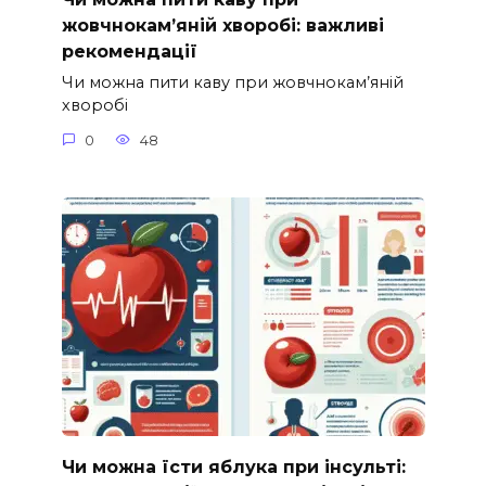
жовчнокам’яній хворобі: важливі
рекомендації
Чи можна пити каву при жовчнокам’яній
хворобі
0
48
Чи можна їсти яблука при інсульті: