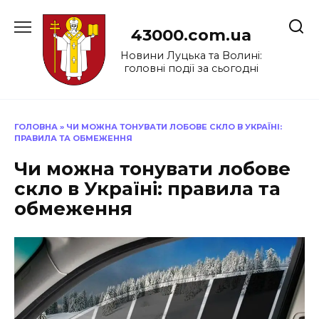
Перейти
до
43000.com.ua
вмісту
Новини Луцька та Волині:
головні події за сьогодні
ГОЛОВНА
»
ЧИ МОЖНА ТОНУВАТИ ЛОБОВЕ СКЛО В УКРАЇНІ:
ПРАВИЛА ТА ОБМЕЖЕННЯ
Чи можна тонувати лобове
скло в Україні: правила та
обмеження