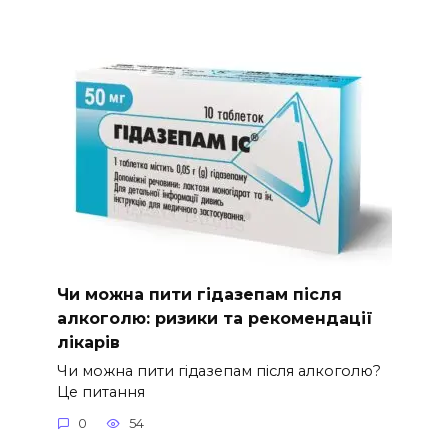
Чи можна пити гідазепам після
алкоголю: ризики та рекомендації
лікарів
Чи можна пити гідазепам після алкоголю?
Це питання
0
54