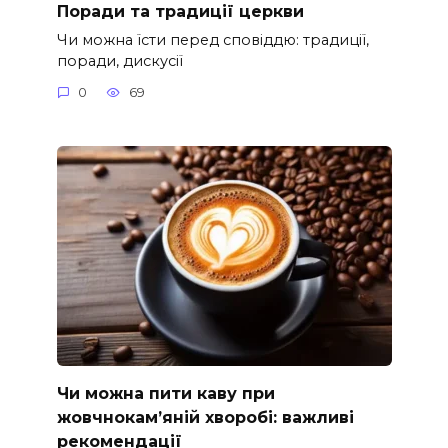
Поради та традиції церкви
Чи можна їсти перед сповіддю: традиції,
поради, дискусії
0
69
Чи можна пити каву при
жовчнокам’яній хворобі: важливі
рекомендації