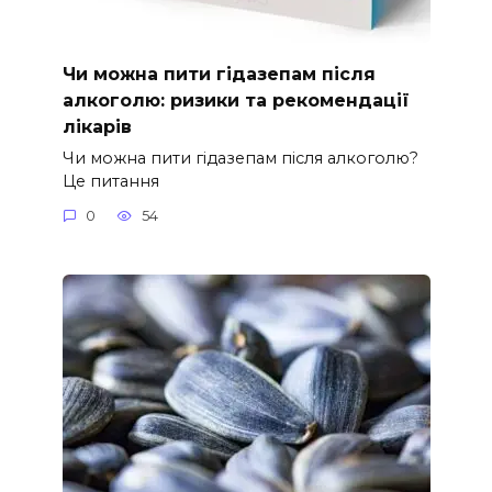
Чи можна пити гідазепам після
алкоголю: ризики та рекомендації
лікарів
Чи можна пити гідазепам після алкоголю?
Це питання
0
54