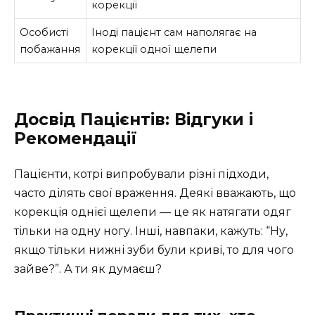
корекції
Особисті
Іноді пацієнт сам наполягає на
побажання
корекції одної щелепи
Досвід Пацієнтів: Відгуки і
Рекомендації
Пацієнти, котрі випробували різні підходи,
часто ділять свої враження. Деякі вважають, що
корекція однієї щелепи — це як натягати одяг
тільки на одну ногу. Інші, навпаки, кажуть: “Ну,
якщо тільки нижні зуби були криві, то для чого
зайве?”. А ти як думаєш?