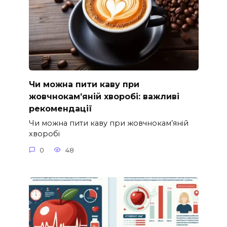
Чи можна пити каву при
жовчнокам’яній хворобі: важливі
рекомендації
Чи можна пити каву при жовчнокам’яній
хворобі
0
48