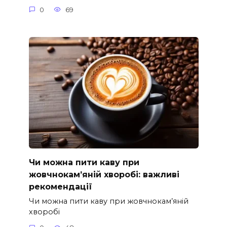
0
69
Чи можна пити каву при
жовчнокам’яній хворобі: важливі
рекомендації
Чи можна пити каву при жовчнокам’яній
хворобі