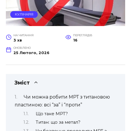
КУЛІНАРІЯ
НА ЧИТАННЯ
ПЕРЕГЛЯДІВ
3 хв
16
ОНОВЛЕНО
25 Лютого, 2026
Зміст
Чи можна робити МРТ з титановою
пластиною: всі “за” і “проти”
Що таке МРТ?
Титан: що за метал?
Чи безпечно проводити МРТ з