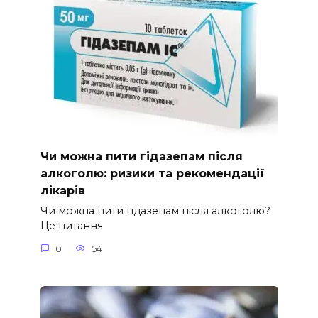
Чи можна пити гідазепам після
алкоголю: ризики та рекомендації
лікарів
Чи можна пити гідазепам після алкоголю?
Це питання
0
54