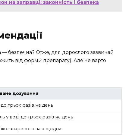
н на заправці: законність і безпека
мендації
а — безпечна? Отже, для дорослого зазвичай
жить від форми препарату). Але не варто
ване дозування
 до трьох разів на день
ь у воді до трьох разів на день
віжозавареного чаю щодня