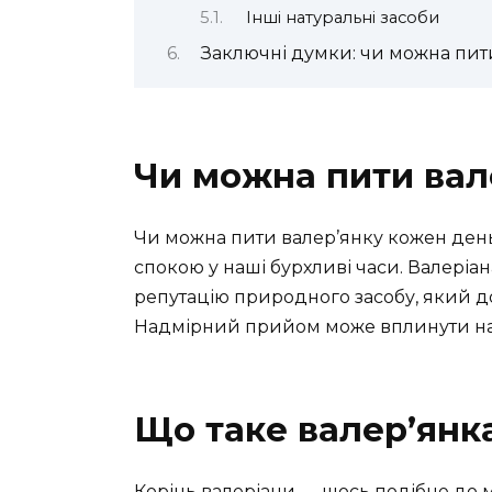
Інші натуральні засоби
Заключні думки: чи можна пит
Чи можна пити вал
Чи можна пити валер’янку кожен день
спокою у наші бурхливі часи. Валеріана,
репутацію природного засобу, який д
Надмірний прийом може вплинути на
Що таке валер’янка
Корінь валеріани — щось подібне до ма