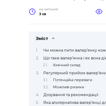
НА ЧИТАННЯ
3 хв
Зміст
Чи можна пити валер’янку кож
Що таке валер’янка і як вона ді
Хімічний склад
Регулярний прийом валер’яни:
Потенційні переваги
Можливі ризики
Дозування та рекомендації
Яка альтернатива валер’янці 