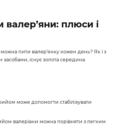
 валер’яни: плюси і
 можна пити валер’янку кожен день? Як і з
 засобами, існує золота середина.
рийом може допомогти стабілізувати
ийом валеріани можна порівняти з легким