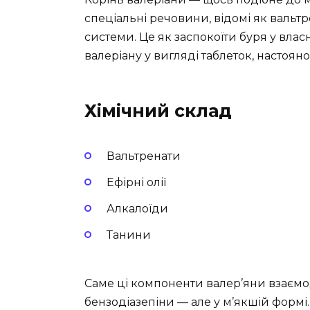
спеціальні речовини, відомі як вальтр
системи. Це як заспокоїти буря у вла
валеріану у вигляді таблеток, настоян
Хімічний склад
Вальтренати
Ефірні олії
Алкалоїди
Танини
Саме ці компоненти валер’яни взаємо
бензодіазепіни — але у м’якшій формі.