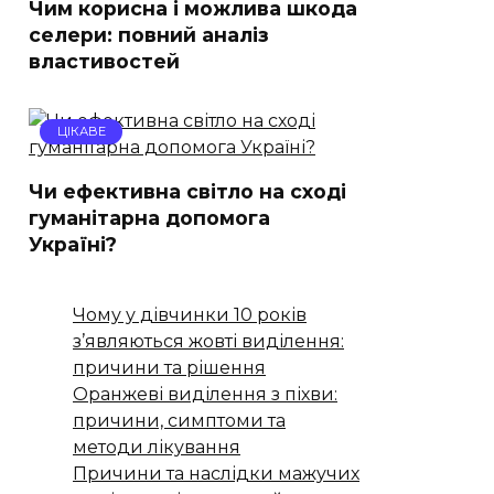
Чим корисна і можлива шкода
селери: повний аналіз
властивостей
ЦІКАВЕ
Чи ефективна світло на сході
гуманітарна допомога
Україні?
Чому у дівчинки 10 років
з’являються жовті виділення:
причини та рішення
Оранжеві виділення з піхви:
причини, симптоми та
методи лікування
Причини та наслідки мажучих