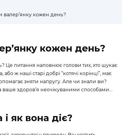
и валер’янку кожен день?
ер’янку кожен день?
? Це питання наповнює голови тих, хто шукає
 або ж наші старі добрі “котячі корінці”, має
опомагає зняти напругу. Але чи знали ви?
 ваше здоров’я неочікуваними способами…
 і як вона діє?
гії, завернутої у природу. Він містить