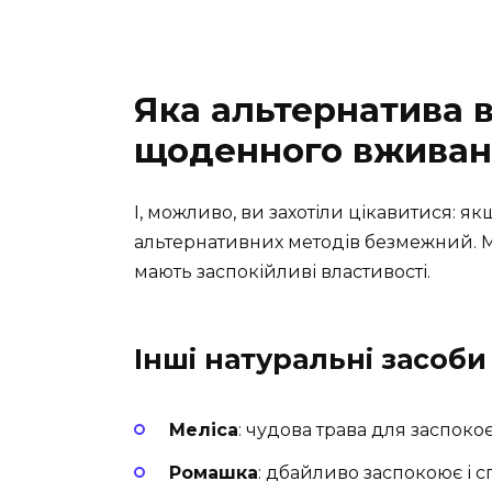
Яка альтернатива в
щоденного вживан
І, можливо, ви захотіли цікавитися: якщ
альтернативних методів безмежний. М
мають заспокійливі властивості.
Інші натуральні засоби
Меліса
: чудова трава для заспоко
Ромашка
: дбайливо заспокоює і с