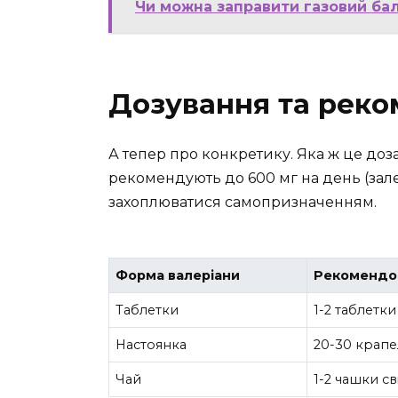
Чи можна заправити газовий бало
Дозування та реко
А тепер про конкретику. Яка ж це доз
рекомендують до 600 мг на день (зале
захоплюватися самопризначенням.
Форма валеріани
Рекомендо
Таблетки
1-2 таблетки
Настоянка
20-30 крапел
Чай
1-2 чашки с