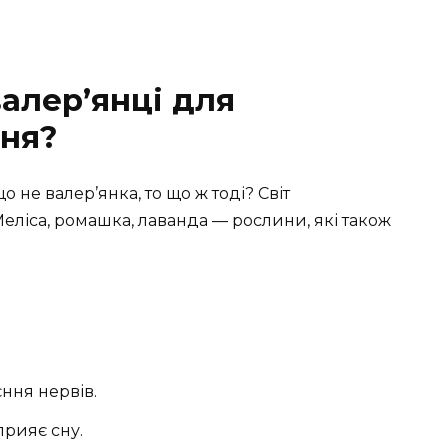
алер’янці для
ня?
о не валер’янка, то що ж тоді? Світ
еліса, ромашка, лаванда — рослини, які також
єння нервів.
прияє сну.