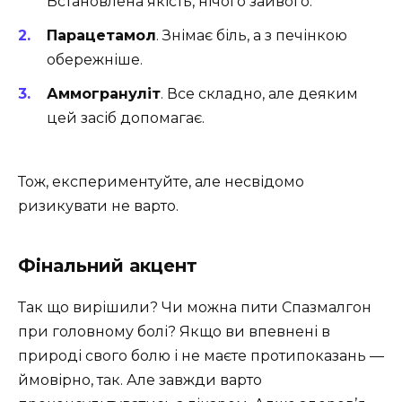
Встановлена якість, нічого зайвого.
Парацетамол
. Знімає біль, а з печінкою
обережніше.
Аммогрануліт
. Все складно, але деяким
цей засіб допомагає.
Тож, експериментуйте, але несвідомо
ризикувати не варто.
Фінальний акцент
Так що вирішили? Чи можна пити Спазмалгон
при головному болі? Якщо ви впевнені в
природі свого болю і не маєте протипоказань —
ймовірно, так. Але завжди варто