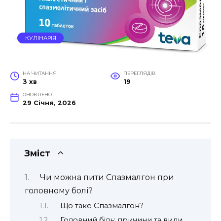
КУЛІНАРІЯ
НА ЧИТАННЯ
ПЕРЕГЛЯДІВ
3 хв
19
ОНОВЛЕНО
29 Січня, 2026
Зміст
Чи можна пити Спазмалгон при
головному болі?
Що таке Спазмалгон?
Головний біль: причини та види