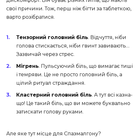
дискомфорт. Він буває різних типів, що мають
свої причини. Тож, перш ніж бігти за таблеткою,
варто розібратися.
Тензорний головний біль
. Відчуття, ніби
голова стискається, ніби гвинт завивають…
Зазвичай через стрес.
Мігрень
. Пульсуючий біль, що вимагає тиші
і темряви. Це не просто головний біль, а
цілий ритуал страждання.
Кластерний головний біль
. А тут всі казна-
що! Це такий біль, що ви можете буквально
затискати голову руками.
Але яке тут місце для Спазмалгону?