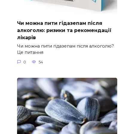
Чи можна пити гідазепам після
алкоголю: ризики та рекомендації
лікарів
Чи можна пити гідазепам після алкоголю?
Це питання
0
54