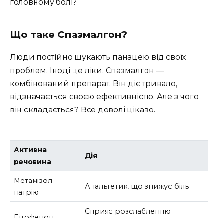
головному болі?
Що таке Спазмалгон?
Люди постійно шукають панацею від своїх
проблем. Іноді це ліки. Спазмалгон —
комбінований препарат. Він діє тривало,
відзначається своєю ефективністю. Але з чого
він складається? Все доволі цікаво.
Активна
Дія
речовина
Метамізол
Анальгетик, що знижує біль
натрію
Сприяє розслабленню
Пітофенон