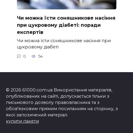
Чи можна їсти соняшникове насіння
при цукровому діабеті: поради
експертів
Чи можна їсти соняшникове насіння при
цукровому діабеті
0
54
© 2026 61000.com.ua Використання матеріалів,
опублікованих на сайті, допускається тільки з
письмового дозволу правовласника та з
обов'язковим прямим посиланням на сторінку, з
якої запозичений матеріал.
купити пакети