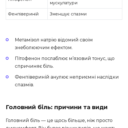
мускулатури
Фенпівериній
Зменшує спазми
Метамізол натрію відомий своїм
знеболюючим ефектом.
Пітофенон послаблює м’язовий тонус, що
спричиняє біль.
Фенпівериній анулює неприємні наслідки
спазмів.
Головний біль: причини та види
Головний біль — це щось більше, ніж просто