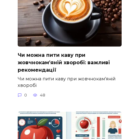
Чи можна пити каву при
жовчнокам’яній хворобі: важливі
рекомендації
Чи можна пити каву при жовчнокам’яній
хворобі
0
48