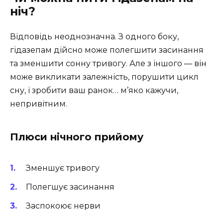
ніч?
Відповідь неоднозначна. З одного боку,
гідазепам дійсно може полегшити засинання
та зменшити сонну тривогу. Але з іншого — він
може викликати залежність, порушити цикл
сну, і зробити ваш ранок… м’яко кажучи,
непривітним.
Плюси нічного прийому
Зменшує тривогу
Полегшує засинання
Заспокоює нерви