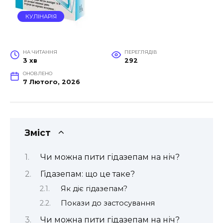
КУЛІНАРІЯ
НА ЧИТАННЯ
ПЕРЕГЛЯДІВ
3 хв
292
ОНОВЛЕНО
7 Лютого, 2026
Зміст
Чи можна пити гідазепам на ніч?
Гідазепам: що це таке?
Як діє гідазепам?
Покази до застосування
Чи можна пити гідазепам на ніч?