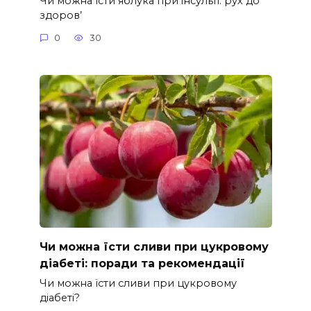
Чи можна їсти яблука при інсульті: рух до
здоров’
0
30
Чи можна їсти сливи при цукровому
діабеті: поради та рекомендації
Чи можна їсти сливи при цукровому
діабеті?