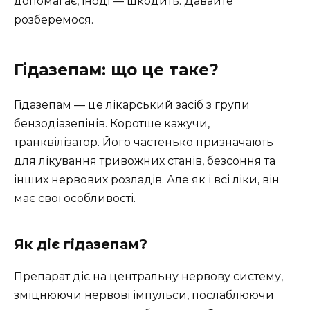
допомагає, іноді — шкодить. Давайте
розберемося.
Гідазепам: що це таке?
Гідазепам — це лікарський засіб з групи
бензодіазепінів. Коротше кажучи,
транквілізатор. Його частенько призначають
для лікування тривожних станів, безсоння та
інших нервових розладів. Але як і всі ліки, він
має свої особливості.
Як діє гідазепам?
Препарат діє на центральну нервову систему,
зміцнюючи нервові імпульси, послаблюючи