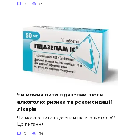
0
69
Чи можна пити гідазепам після
алкоголю: ризики та рекомендації
лікарів
Чи можна пити гідазепам після алкоголю?
Це питання
0
54