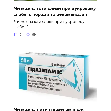
Чи можна їсти сливи при цукровому
діабеті: поради та рекомендації
Чи можна їсти сливи при цукровому
діабеті?
0
69
Чи можна пити гідазепам після