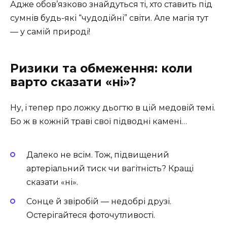
Адже обов’язково знайдуться ті, хто ставить під
сумнів будь-які “чудодійні” світи. Але магія тут
— у самій природі!
Ризики та обмеження: коли
варто сказати «ні»?
Ну, і тепер про ложку дьогтю в цій медовій темі.
Бо ж в кожній траві свої підводні камені…
Далеко не всім. Тож, підвищений
артеріальний тиск чи вагітність? Кращі
сказати «ні».
Сонце й звіробій — недобрі друзі.
Остерігайтеся фоточутливості.