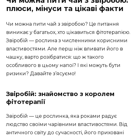
Чи можна пити чай з звіробою:
плюси, мінуси та цікаві факти
Чи можна пити чай з звіробою? Це питання
виникає у багатьох, хто цікавиться фітотерапією.
Звіробій — рослина з численними корисними
властивостями. Але перш ніж вливати його в
чашку, варто розібратися: що ж такого
особливого в цьому напої? І які можуть бути
ризики? Давайте з’ясуємо!
Звіробій: знайомство з королем
фітотерапії
Звіробій — це рослинка, яка роками радує
людство своїми чарівними властивостями. Від
античного світу до сучасності, його приховані