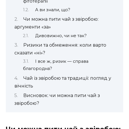
фітотерапії
А ви знали, що?
Чи можна пити чай з звіробою:
аргументи «за»
Дивовижно, чи не так?
Ризики та обмеження: коли варто
сказати «ні»?
І все ж, ризик — справа
благородна?
Чай із звіробою та традиції: погляд у
вічність
Висновок: чи можна пити чай з
звіробою?