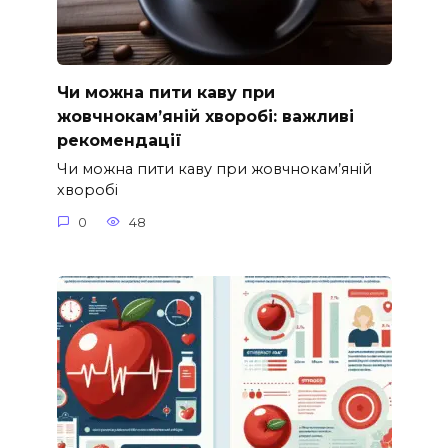
Чи можна пити каву при
жовчнокам’яній хворобі: важливі
рекомендації
Чи можна пити каву при жовчнокам’яній
хворобі
0
48