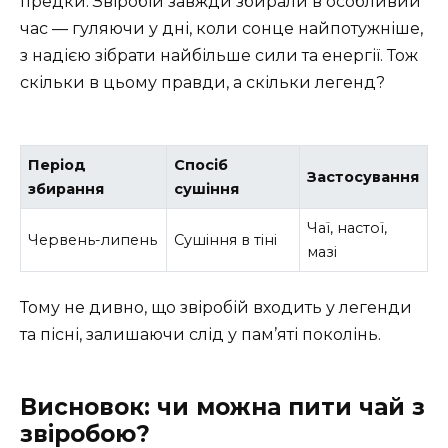
предки. Звіробій завжди збирали в особливий
час — гуляючи у дні, коли сонце найпотужніше,
з надією зібрати найбільше сили та енергії. Тож
скільки в цьому правди, а скільки легенд?
Період
Спосіб
Застосування
збирання
сушіння
Чаї, настої,
Червень-липень
Сушіння в тіні
мазі
Тому не дивно, що звіробій входить у легенди
та пісні, залишаючи слід у пам’яті поколінь.
Висновок: чи можна пити чай з
звіробою?