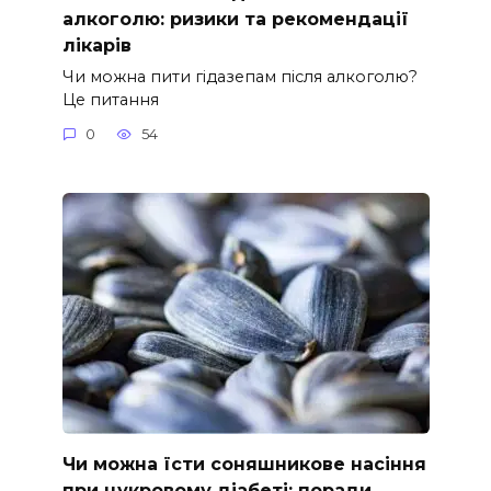
алкоголю: ризики та рекомендації
лікарів
Чи можна пити гідазепам після алкоголю?
Це питання
0
54
Чи можна їсти соняшникове насіння
при цукровому діабеті: поради