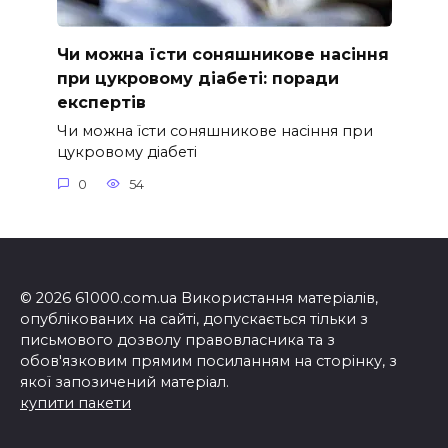
Чи можна їсти соняшникове насіння
при цукровому діабеті: поради
експертів
Чи можна їсти соняшникове насіння при
цукровому діабеті
0
54
© 2026 61000.com.ua Використання матеріалів,
опублікованих на сайті, допускається тільки з
письмового дозволу правовласника та з
обов'язковим прямим посиланням на сторінку, з
якої запозичений матеріал.
купити пакети