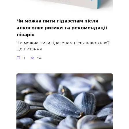
Чи можна пити гідазепам після
алкоголю: ризики та рекомендації
лікарів
Чи можна пити гідазепам після алкоголю?
Це питання
0
54