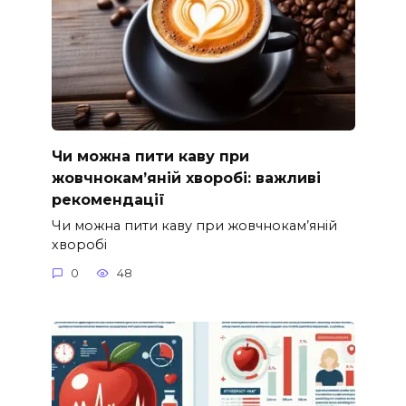
Чи можна пити каву при
жовчнокам’яній хворобі: важливі
рекомендації
Чи можна пити каву при жовчнокам’яній
хворобі
0
48