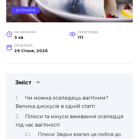
КУЛІНАРІЯ
НА ЧИТАННЯ
ПЕРЕГЛЯДІВ
3 хв
111
ОНОВЛЕНО
29 Січня, 2026
Зміст
Чи можна оселедець вагітним?
Велика дискусія в одній статті
Плюси та мінуси вживання оселедця
під час вагітності
Плюси: Звідки взагалі ця любов до