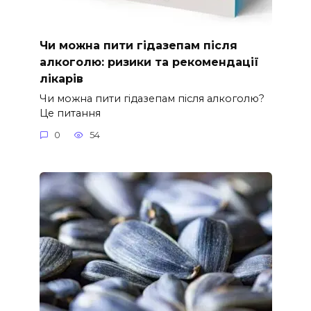
Чи можна пити гідазепам після
алкоголю: ризики та рекомендації
лікарів
Чи можна пити гідазепам після алкоголю?
Це питання
0
54