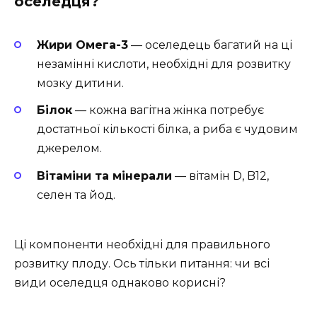
оселедця?
Жири Омега-3
— оселедець багатий на ці
незамінні кислоти, необхідні для розвитку
мозку дитини.
Білок
— кожна вагітна жінка потребує
достатньої кількості білка, а риба є чудовим
джерелом.
Вітаміни та мінерали
— вітамін D, B12,
селен та йод.
Ці компоненти необхідні для правильного
розвитку плоду. Ось тільки питання: чи всі
види оселедця однаково корисні?