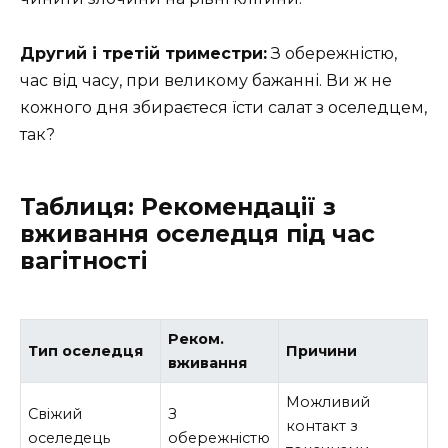
Другий і третій триместри:
З обережністю,
час від часу, при великому бажанні. Ви ж не
кожного дня збираєтеся їсти салат з оселедцем,
так?
Таблиця: Рекомендації з
вживання оселедця під час
вагітності
Реком.
Тип оселедця
Причини
вживання
Можливий
Свіжий
З
контакт з
оселедець
обережністю