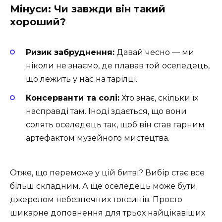
Мінуси: Чи завжди він такий
хороший?
Ризик забруднення:
Давай чесно — ми
ніколи не знаємо, де плавав той оселедець,
що лежить у нас на тарілці.
Консерванти та солі:
Хто знає, скільки їх
насправді там. Іноді здається, що вони
солять оселедець так, щоб він став гарним
артефактом музейного мистецтва.
Отже, що переможе у цій битві? Вибір стає все
більш складним. А ще оселедець може бути
джерелом небезпечних токсинів. Просто
шикарне доповнення для трьох найцікавіших