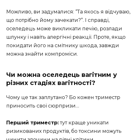
Можливо, ви задумалися: “Та якось я відчуваю,
що потрібно йому зачекати?”. І справді,
оселедець може викликати печію, розлади
шлунку і навіть алергічні реакції. Проте, якщо
покидати його на смітнику шкода, завжди
можна знайти компроміси.
Чи можна оселедець вагітним у
різних стадіях вагітності?
Чому це так заплутано? Бо кожен триместр
приносить свої сюрпризи…
Перший триместр:
тут краще уникати
ризикованих продуктів, бо токсини можуть
чинити злочини на рівні клітини.