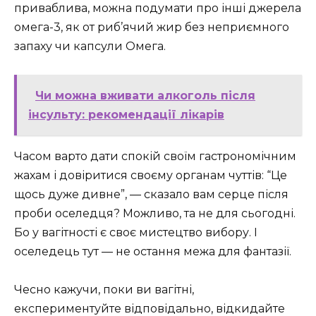
приваблива, можна подумати про інші джерела
омега-3, як от риб’ячий жир без неприємного
запаху чи капсули Омега.
Чи можна вживати алкоголь після
інсульту: рекомендації лікарів
Часом варто дати спокій своїм гастрономічним
жахам і довіритися своєму органам чуттів: “Це
щось дуже дивне”, — сказало вам серце після
проби оселедця? Можливо, та не для сьогодні.
Бо у вагітності є своє мистецтво вибору. І
оселедець тут — не остання межа для фантазії.
Чесно кажучи, поки ви вагітні,
експериментуйте відповідально, відкидайте