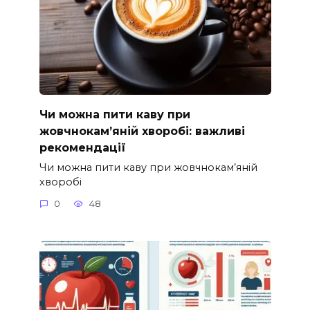
Чи можна пити каву при
жовчнокам’яній хворобі: важливі
рекомендації
Чи можна пити каву при жовчнокам’яній
хворобі
0
48