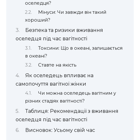
оселедця?
Мінуси: Чи завжди він такий
хороший?
Безпека та ризики вживання
оселедця під час вагітності
Токсини: Що в океані, залишається
в океані?
Ставте на якість
Як оселедець впливає на
самопочуття вагітної жінки
Чи можна оселедець вагітним у
різних стадіях вагітності?
Таблиця: Рекомендації з вживання
оселедця під час вагітності
Висновок: Усьому свій час