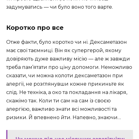
задумуватись — чи було воно того варте.
Коротко про все
Отже факти, було коротко чи ні. Дексаметазон
має свої таємниці. Він як супергерой, якому
довіряють дуже важливу місію — але ж завжди
треба пам’ятати про ціну допомоги. Неможливо
сказати, чи можна колоти дексаметазон при
алергії, не розглянувши кожне прикиньте як
слід. Не техніка, а око та покладання на лікаря,
скажімо так. Коли ти сам на сам із своєю
алергією, важливо знати всі можливості та
ризики. Й впевнено йти. Напевно, знаючи…