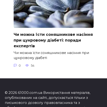
Чи можна їсти соняшникове насіння
при цукровому діабеті: поради
експертів
Чи можна їсти соняшникове насіння при
цукровому діабеті
0
54
© 2026 61000.com.ua Використання матеріалів,
опублікованих на сайті, допускається тільки з
письмового дозволу правовласника та з