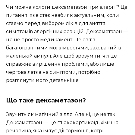
Чи можна колоти дексаметазон при алергії? Це
питання, яке стає неабияк актуальним, коли
стаємо перед вибором ліків для зняття
симптомів алергічних реакцій. Дексаметазон —
це не просто медикамент. Це світ з
багатоґранними можливостями, захований в
маленькій ампулі. Але щоб зрозуміти, чи це
справжнє вирішення проблеми, або лише
чергова латка на симптоми, потрібно
розглянути його детальніше.
Що таке дексаметазон?
Звучить як магічний зілля. Але ні, це не так.
Дексаметазон — це глюкокортикоїд, хімічна
речовина, яка імітує дії гормонів, котрі