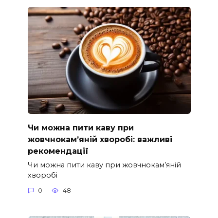
Чи можна пити каву при
жовчнокам’яній хворобі: важливі
рекомендації
Чи можна пити каву при жовчнокам’яній
хворобі
0
48