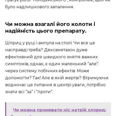
було надлишкового запалення.
Чи можна взагалі його колоти і
надійність цього препарату.
Шприц у руці і ампула на столі. Чи все це
насправді треба? Дексаметазон дуже
ефективний для швидкого зняття важких
симптомів, однак, є один маленький “але”:
через систему побічних ефектів. Може
допомогти? Так! Але в якій жертві? Втримуючи
водночас це питання в центрі уваги, потрібно
знати всі “за” і “проти”.
Чи можна промивати ніс натрій хлорид: