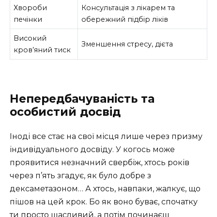
Хвороби
Консультація з лікарем та
печінки
обережний підбір ліків
Високий
Зменшення стресу, дієта
кров’яний тиск
Непередбачуваність та
особистий досвід
Іноді все стає на свої місця лише через призму
індивідуального досвіду. У когось може
проявитися незначний свербіж, хтось років
через п’ять згадує, як було добре з
дексаметазоном… А хтось, навпаки, жалкує, що
пішов на цей крок. Бо як воно буває, спочатку
ти просто щасливий, а потім починаєш