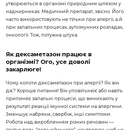
утворюються в організмі природним шляхом у
наднирниках. Медичний препарат, звісно. Його
часто використовують не тільки при алергії, а й
при запальних процесах, аутоімунних розладах,
онкології. Тож, потужна штука.
Як дексаметазон працює в
організмі? Ого, усе доволі
закарлюге!
Чому колоти дексаметазон при алергії? Як він
діє? Хороше питання! Він уповільнює або навіть
припиняє запальні процеси, що виникають у
результаті реакції імунної системи на алергени.
Зменшує набряки, свербіж, інші симптоми.
Робота над виробленням різних речовин —
гратує роль “поліцейського”, контролює, щоб не