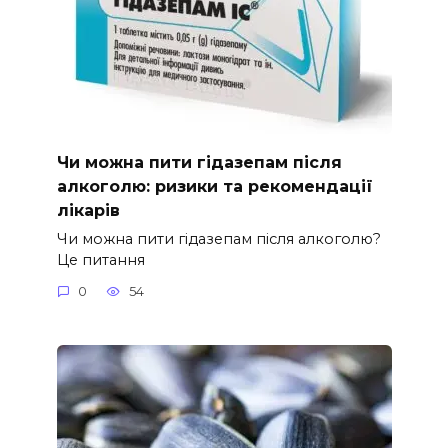
Чи можна пити гідазепам після
алкоголю: ризики та рекомендації
лікарів
Чи можна пити гідазепам після алкоголю?
Це питання
0
54