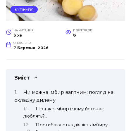
КУЛІНАРІЯ
НА ЧИТАННЯ
ПЕРЕГЛЯДІВ
3 хв
8
ОНОВЛЕНО
7 Березня, 2026
Зміст
Чи можна імбир вагітним: погляд на
складну дилему
Що таке імбир і чому його так
люблять?…
Протиблювотна дієвість імбиру: