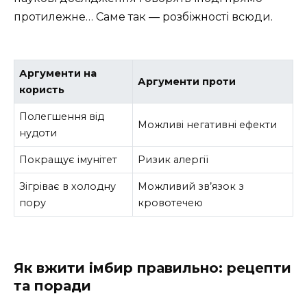
протилежне… Саме так — розбіжності всюди.
Аргументи на
Аргументи проти
користь
Полегшення від
Можливі негативні ефекти
нудоти
Покращує імунітет
Ризик алергії
Зігріває в холодну
Можливий зв’язок з
пору
кровотечею
Як вжити імбир правильно: рецепти
та поради