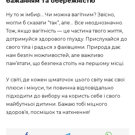
бажанням та обережністю
Ну то ж імбир… Чи можна вагітним? Звісно,
могли б сказати “так”, але… Все неоднозначно.
Тож, якщо вагітність — це частина твого життя,
дотримуйся здорового глузду. Прислухайся до
свого тіла і радься з фахівцями. Природа дає
нам безліч можливостей, але важливо
пам’ятати, що безпека стоїть на першому місці.
У світі, де кожен шматочок цього світу має свої
плюси і мінуси, ти повинна відповідально
підходити до вибору на користь себе і свого
майбутньої дитини. Бажаю тобі міцного
здоров’я, посмішок та натхнення!