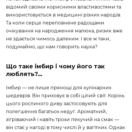
відомий своїми корисними властивостями та
використовується в медицині різних народів.
Та коли серце переповнене радощами
очікування на народження малюка, ризик вже
не здається чимось далеким. І все ж таки,
подумаймо, що нам говорить наука?
Що таке імбир і чому його так
люблять?…
Імбир — не лише прянощі для кулінарних
шедеврів. Він приховує в собі цілий світ. Корінь
цього рослиного диву застосовують для
полегшення багатьох недуг. Ароматний,
зігріваючий і навіть трохи пекучий на смак —
він стає у нагоді в тому числі й у вагітних. Однак