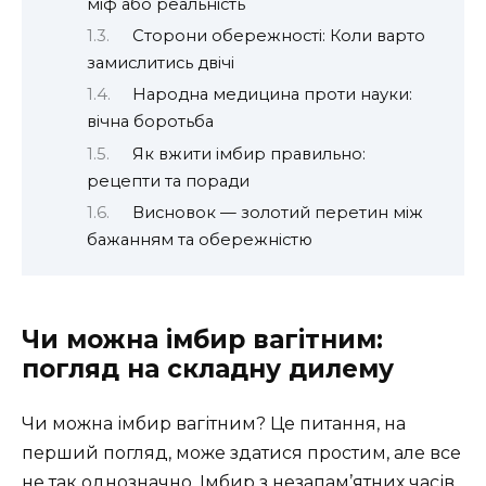
міф або реальність
Сторони обережності: Коли варто
замислитись двічі
Народна медицина проти науки:
вічна боротьба
Як вжити імбир правильно:
рецепти та поради
Висновок — золотий перетин між
бажанням та обережністю
Чи можна імбир вагітним:
погляд на складну дилему
Чи можна імбир вагітним? Це питання, на
перший погляд, може здатися простим, але все
не так однозначно. Імбир з незапам’ятних часів