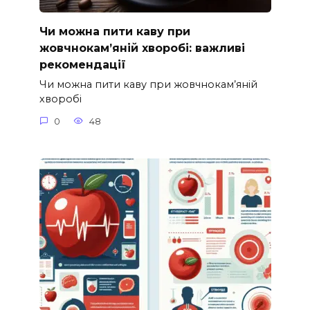
Чи можна пити каву при
жовчнокам’яній хворобі: важливі
рекомендації
Чи можна пити каву при жовчнокам’яній
хворобі
0
48