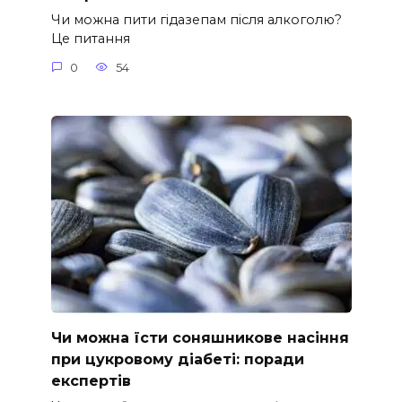
Чи можна пити гідазепам після алкоголю?
Це питання
0
54
Чи можна їсти соняшникове насіння
при цукровому діабеті: поради
експертів