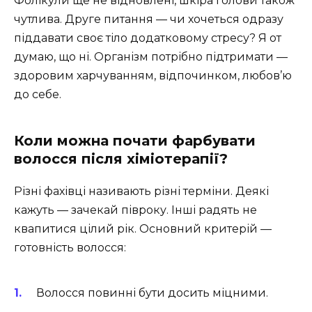
Фолікули ще не відновлені, шкіра голови також
чутлива. Друге питання — чи хочеться одразу
піддавати своє тіло додатковому стресу? Я от
думаю, що ні. Організм потрібно підтримати —
здоровим харчуванням, відпочинком, любов’ю
до себе.
Коли можна почати фарбувати
волосся після хіміотерапії?
Різні фахівці називають різні терміни. Деякі
кажуть — зачекай півроку. Інші радять не
квапитися цілий рік. Основний критерій —
готовність волосся:
Волосся повинні бути досить міцними.