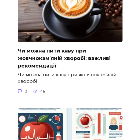
Чи можна пити каву при
жовчнокам’яній хворобі: важливі
рекомендації
Чи можна пити каву при жовчнокам’яній
хворобі
0
48