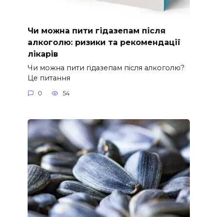
Чи можна пити гідазепам після
алкоголю: ризики та рекомендації
лікарів
Чи можна пити гідазепам після алкоголю?
Це питання
0
54