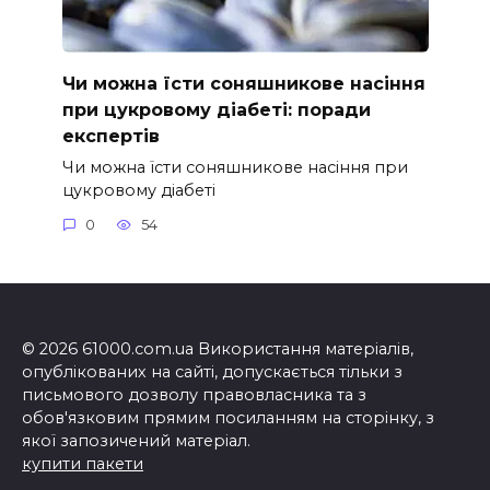
Чи можна їсти соняшникове насіння
при цукровому діабеті: поради
експертів
Чи можна їсти соняшникове насіння при
цукровому діабеті
0
54
© 2026 61000.com.ua Використання матеріалів,
опублікованих на сайті, допускається тільки з
письмового дозволу правовласника та з
обов'язковим прямим посиланням на сторінку, з
якої запозичений матеріал.
купити пакети