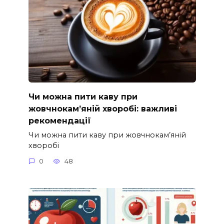
Чи можна пити каву при
жовчнокам’яній хворобі: важливі
рекомендації
Чи можна пити каву при жовчнокам’яній
хворобі
0
48