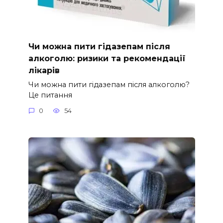
Чи можна пити гідазепам після
алкоголю: ризики та рекомендації
лікарів
Чи можна пити гідазепам після алкоголю?
Це питання
0
54