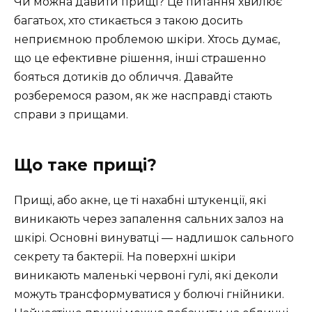
Чи можна давити прищі? Це питання хвилює
багатьох, хто стикається з такою досить
неприємною проблемою шкіри. Хтось думає,
що це ефективне рішення, інші страшенно
бояться дотиків до обличчя. Давайте
розберемося разом, як же насправді стають
справи з прищами.
Що таке прищі?
Прищі, або акне, це ті нахабні штукенції, які
виникають через запалення сальних залоз на
шкірі. Основні винуватці — надлишок сального
секрету та бактерії. На поверхні шкіри
виникають маленькі червоні гулі, які деколи
можуть трансформуватися у болючі гнійники.