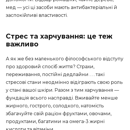
мед — усі ці засоби мають антибактеріальні й
заспокійливі властивості.
Стрес та харчування: це теж
важливо
А як же без маленького філософського відступу
про здоровий спосіб життя? Страхи,
переживання, постійні дедлайни . . . такі
стресові стани неодмінно відіграють свою роль
у стані вашої шкіри. Разом з тим харчування —
фундація всього насправді. Вживайте менше
жирного, гострого, солодкого, натомість
збагачуйте свій раціон фруктами, овочами,
продуктами, багатими на омега-3 жирні
кислоти та вітаміни.